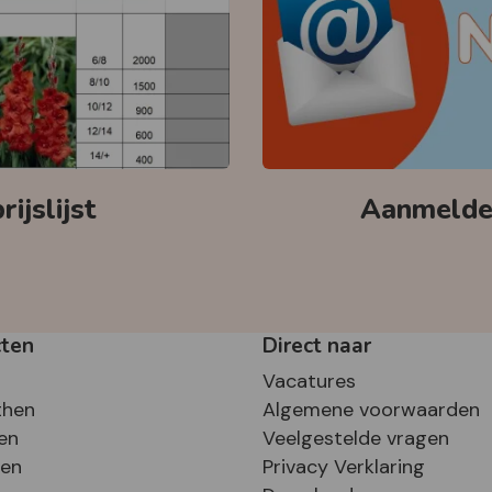
ijslijst
Aanmelden
cten
Direct naar
Vacatures
then
Algemene voorwaarden
en
Veelgestelde vragen
sen
Privacy Verklaring