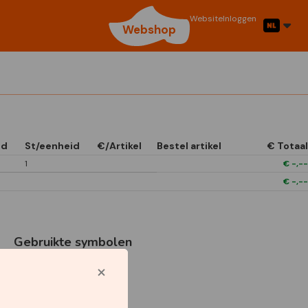
Website
Inloggen
Webshop
id
St/eenheid
€/Artikel
Bestel artikel
€ Totaal
1
€
-,--
€
-,--
Gebruikte symbolen
P9-Tubes