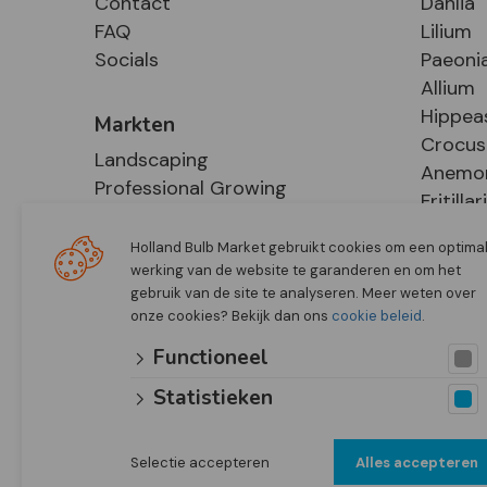
Contact
Dahlia
FAQ
Lilium
Socials
Paeoni
Allium
Hippea
Markten
Crocus
Landscaping
Anemo
Professional Growing
Fritillar
E-Commerce
Hosta
Retail
Holland Bulb Market gebruikt cookies om een optima
werking van de website te garanderen en om het
gebruik van de site te analyseren. Meer weten over
onze cookies? Bekijk dan ons
cookie beleid
.
Functioneel
Statistieken
Selectie accepteren
Alles accepteren