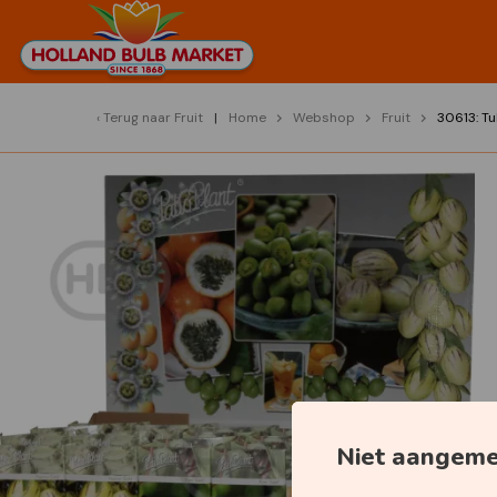
Terug naar
Fruit
Home
Webshop
Fruit
30613: Tu
Niet aangem