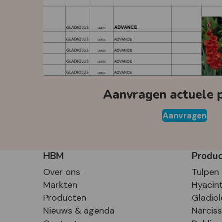
Aanvragen actuele pr
Aanvragen
HBM
Produ
Over ons
Tulpen
Markten
Hyacin
Producten
Gladiol
Nieuws & agenda
Narcis