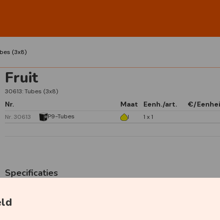
bes (3x8)
Fruit
30613: Tubes (3x8)
Nr.
Maat
Eenh./art.
€/Eenhe
P9-Tubes
Nr. 30613
I
1 x 1
Specificaties
eld