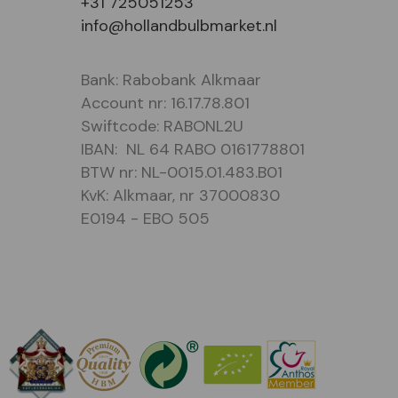
+31 725051253
info@hollandbulbmarket.nl
Bank: Rabobank Alkmaar
Account nr: 16.17.78.801
Swiftcode: RABONL2U
IBAN: NL 64 RABO 0161778801
BTW nr: NL-0015.01.483.B01
KvK: Alkmaar, nr 37000830
E0194 - EBO 505