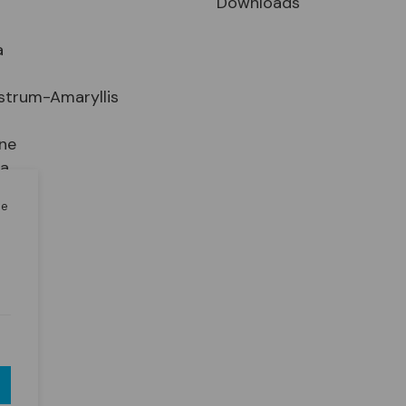
Downloads
a
strum-Amaryllis
ne
ia
le