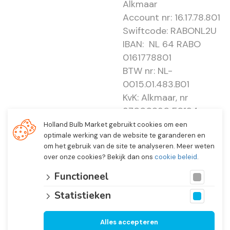
Alkmaar
Account nr: 16.17.78.801
Swiftcode: RABONL2U
IBAN: NL 64 RABO
0161778801
BTW nr: NL-
0015.01.483.B01
KvK: Alkmaar, nr
37000830 E0194 -
EBO 505
Holland Bulb Market gebruikt cookies om een
optimale werking van de website te garanderen en
om het gebruik van de site te analyseren. Meer weten
over onze cookies? Bekijk dan ons
cookie beleid
.
Functioneel
Statistieken
Alles accepteren