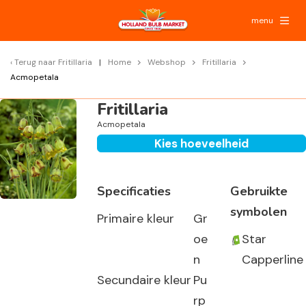
menu
Terug naar
Fritillaria
Home
Webshop
Fritillaria
Acmopetala
Fritillaria
Acmopetala
Kies hoeveelheid
Specificaties
Gebruikte
symbolen
Primaire kleur
Gr
oe
Star
n
Capperline
Secundaire kleur
Pu
rp