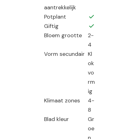
aantrekkelijk
Potplant
Giftig
Bloem grootte
2-
4
Vorm secundair
Kl
ok
vo
rm
ig
Klimaat zones
4-
8
Blad kleur
Gr
oe
n