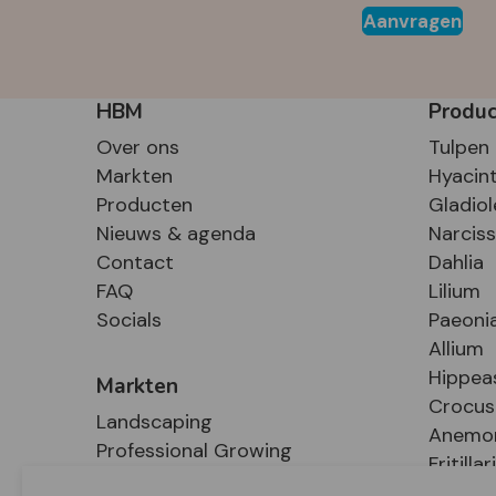
Aanvragen
HBM
Produ
Over ons
Tulpen
Markten
Hyacin
Producten
Gladiol
Nieuws & agenda
Narcis
Contact
Dahlia
FAQ
Lilium
Socials
Paeoni
Allium
Hippea
Markten
Crocus
Landscaping
Anemo
Professional Growing
Fritillar
E-Commerce
Hosta