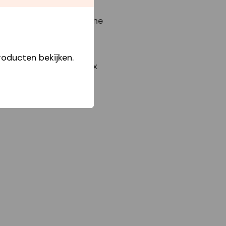
Star Capperline
Best Buy Capperline
1/6 Open In Front
Boxes
oducten bekijken.
Garden Treats Box