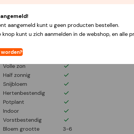
Primaire kleur
Gemengd
Geurend
 aangemeld!
Plantdiepte
5
ent aangemeld kunt u geen producten bestellen.
Plantafstand
5
 knop kunt u zich aanmelden in de webshop, en alle pr
Plant periode
3-5 9-11
Bloei periode
7-9 5-7
t worden?
Bloemhoogte
25
Volle zon
Half zonnig
Snijbloem
Hertenbestendig
Potplant
Indoor
Vorstbestendig
Bloem grootte
3-6