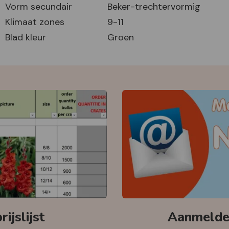
Vorm secundair
Beker-trechtervormig
Klimaat zones
9-11
Blad kleur
Groen
ijslijst
Aanmelden