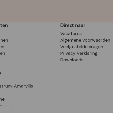
cten
Direct naar
Vacatures
then
Algemene voorwaarden
en
Veelgestelde vragen
sen
Privacy Verklaring
Downloads
a
strum-Amaryllis
ne
ia