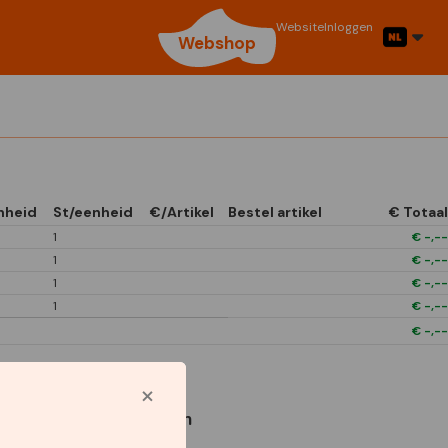
Website
Inloggen
Webshop
nheid
St/eenheid
€/Artikel
Bestel artikel
€ Totaal
1
€
-,--
1
€
-,--
1
€
-,--
1
€
-,--
€
-,--
Gebruikte symbolen