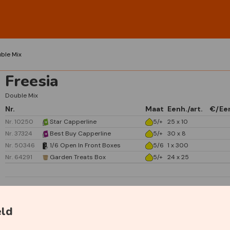
ble Mix
Freesia
Double Mix
Nr.
Maat
Eenh./art.
€/Ee
Nr. 10250
Star Capperline
5/+
25 x 10
Nr. 37324
Best Buy Capperline
5/+
30 x 8
Nr. 50346
1/6 Open In Front Boxes
5/6
1 x 300
Nr. 64291
Garden Treats Box
5/+
24 x 25
eld
Specificaties