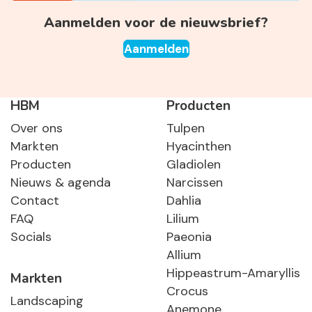
Aanmelden voor de nieuwsbrief?
Aanmelden
HBM
Producten
Over ons
Tulpen
Markten
Hyacinthen
Producten
Gladiolen
Nieuws & agenda
Narcissen
Contact
Dahlia
FAQ
Lilium
Socials
Paeonia
Allium
Hippeastrum-Amaryllis
Markten
Crocus
Landscaping
Anemone