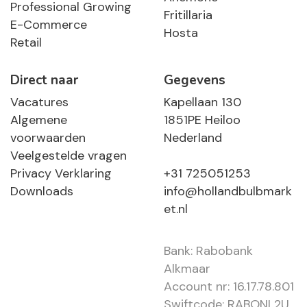
Professional Growing
Fritillaria
E-Commerce
Hosta
Retail
Direct naar
Gegevens
Vacatures
Kapellaan 130
Algemene
1851PE Heiloo
voorwaarden
Nederland
Veelgestelde vragen
Privacy Verklaring
+31 725051253
Downloads
info@hollandbulbmark
et.nl
Bank: Rabobank
Alkmaar
Account nr: 16.17.78.801
Swiftcode: RABONL2U