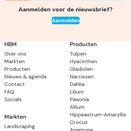
Aanmelden voor de nieuwsbrief?
Aanmelden
HBM
Producten
Over ons
Tulpen
Markten
Hyacinthen
Producten
Gladiolen
Nieuws & agenda
Narcissen
Contact
Dahlia
FAQ
Lilium
Socials
Paeonia
Allium
Hippeastrum-Amaryllis
Markten
Crocus
Landscaping
Anemone