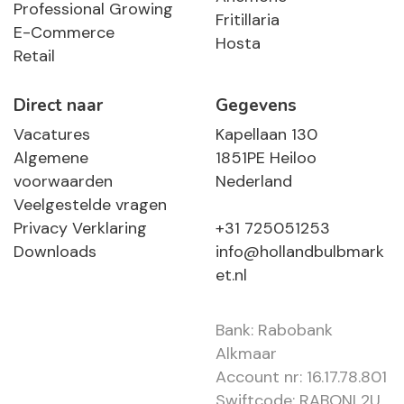
Professional Growing
Fritillaria
E-Commerce
Hosta
Retail
Direct naar
Gegevens
Vacatures
Kapellaan 130
Algemene
1851PE Heiloo
voorwaarden
Nederland
Veelgestelde vragen
Privacy Verklaring
+31 725051253
Downloads
info@hollandbulbmark
et.nl
Bank: Rabobank
Alkmaar
Account nr: 16.17.78.801
Swiftcode: RABONL2U