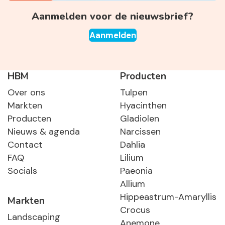
Aanmelden voor de nieuwsbrief?
Aanmelden
HBM
Producten
Over ons
Tulpen
Markten
Hyacinthen
Producten
Gladiolen
Nieuws & agenda
Narcissen
Contact
Dahlia
FAQ
Lilium
Socials
Paeonia
Allium
Hippeastrum-Amaryllis
Markten
Crocus
Landscaping
Anemone