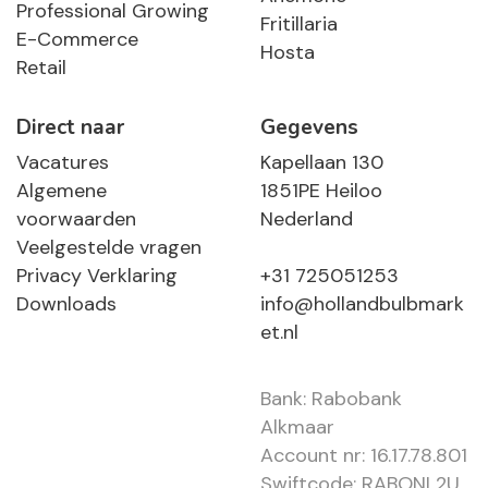
Professional Growing
Fritillaria
E-Commerce
Hosta
Retail
Direct naar
Gegevens
Vacatures
Kapellaan 130
Algemene
1851PE Heiloo
voorwaarden
Nederland
Veelgestelde vragen
Privacy Verklaring
+31 725051253
Downloads
info@hollandbulbmark
et.nl
Bank: Rabobank
Alkmaar
Account nr: 16.17.78.801
Swiftcode: RABONL2U