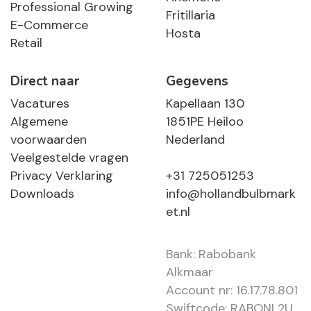
Professional Growing
Fritillaria
E-Commerce
Hosta
Retail
Direct naar
Gegevens
Vacatures
Kapellaan 130
Algemene
1851PE Heiloo
voorwaarden
Nederland
Veelgestelde vragen
Privacy Verklaring
+31 725051253
Downloads
info@hollandbulbmark
et.nl
Bank: Rabobank
Alkmaar
Account nr: 16.17.78.801
Swiftcode: RABONL2U