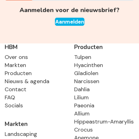
Aanmelden voor de nieuwsbrief?
Aanmelden
HBM
Producten
Over ons
Tulpen
Markten
Hyacinthen
Producten
Gladiolen
Nieuws & agenda
Narcissen
Contact
Dahlia
FAQ
Lilium
Socials
Paeonia
Allium
Hippeastrum-Amaryllis
Markten
Crocus
Landscaping
Anemone