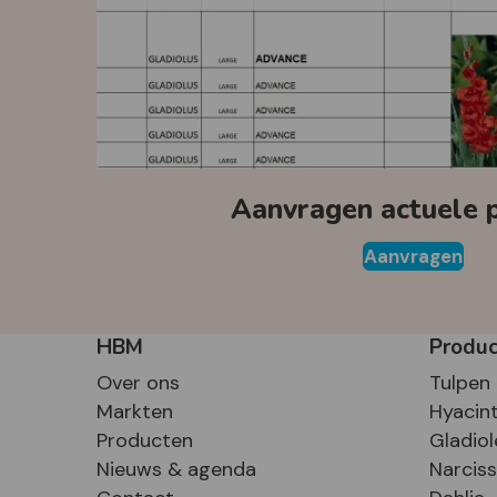
Aanvragen actuele pr
Aanvragen
HBM
Produ
Over ons
Tulpen
Markten
Hyacin
Producten
Gladiol
Nieuws & agenda
Narcis