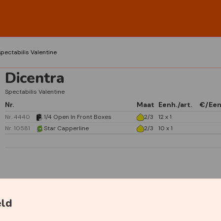
pectabilis Valentine
Dicentra
Spectabilis Valentine
Nr.
Maat
Eenh./art.
€/Een
Nr. 4440
1/4 Open In Front Boxes
2/3
12 x 1
Nr. 10581
Star Capperline
2/3
10 x 1
Specificaties
eld