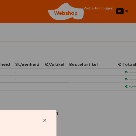
Website
Inloggen
Webshop
heid
St/eenheid
€/Artikel
Bestel artikel
€ Totaal
1
€
-,--
1
€
-,--
€
-,--
Gebruikte symbolen
1/4 Open In Front
Boxes