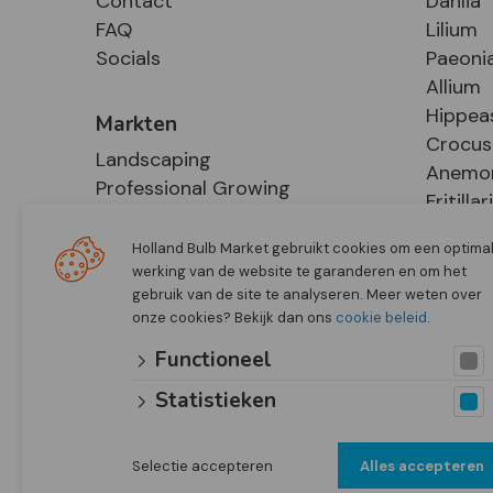
Contact
Dahlia
FAQ
Lilium
Socials
Paeoni
Allium
Hippea
Markten
Crocus
Landscaping
Anemo
Professional Growing
Fritillar
E-Commerce
Hosta
Retail
Holland Bulb Market gebruikt cookies om een optima
werking van de website te garanderen en om het
gebruik van de site te analyseren. Meer weten over
onze cookies? Bekijk dan ons
cookie beleid
.
Functioneel
Statistieken
Selectie accepteren
Alles accepteren