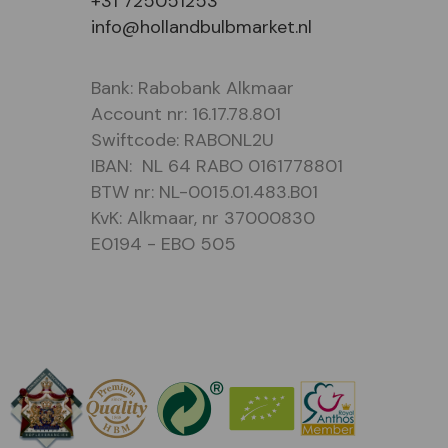
+31 725051253
info@hollandbulbmarket.nl
Bank: Rabobank Alkmaar
Account nr: 16.17.78.801
Swiftcode: RABONL2U
IBAN: NL 64 RABO 0161778801
BTW nr: NL-0015.01.483.B01
KvK: Alkmaar, nr 37000830
E0194 - EBO 505