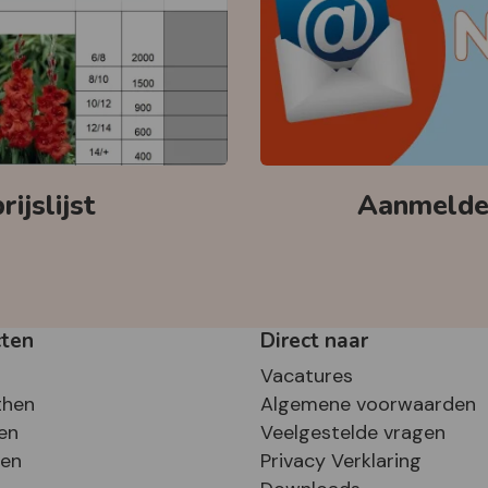
ijslijst
Aanmelden
cten
Direct naar
Vacatures
then
Algemene voorwaarden
en
Veelgestelde vragen
sen
Privacy Verklaring