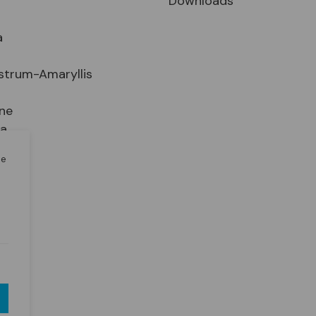
Downloads
a
strum-Amaryllis
ne
ia
le