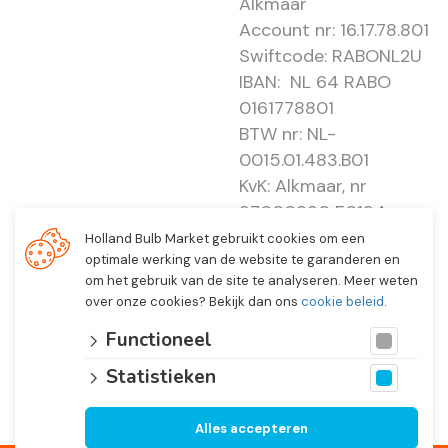
Alkmaar
Account nr: 16.17.78.801
Swiftcode: RABONL2U
IBAN: NL 64 RABO
0161778801
BTW nr: NL-
0015.01.483.B01
KvK: Alkmaar, nr
37000830 E0194 -
EBO 505
Holland Bulb Market gebruikt cookies om een
optimale werking van de website te garanderen en
om het gebruik van de site te analyseren. Meer weten
over onze cookies? Bekijk dan ons
cookie beleid
.
Functioneel
Statistieken
Alles accepteren