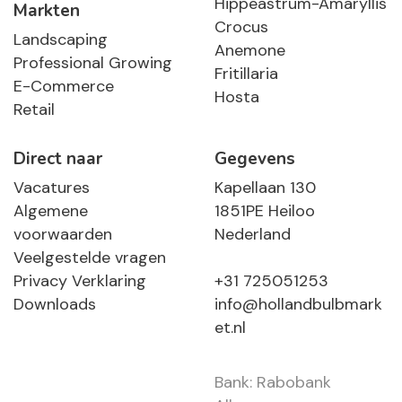
Hippeastrum-Amaryllis
Markten
Crocus
Landscaping
Anemone
Professional Growing
Fritillaria
E-Commerce
Hosta
Retail
Direct naar
Gegevens
Vacatures
Kapellaan 130
Algemene
1851PE Heiloo
voorwaarden
Nederland
Veelgestelde vragen
Privacy Verklaring
+31 725051253
Downloads
info@hollandbulbmark
et.nl
Bank: Rabobank