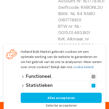
Account nr: 16.17.78.801
Swiftcode: RABONL2U
IBAN: NL 64 RABO
0161778801
BTW nr: NL-
0015.01.483.B01
KvK: Alkmaar, nr
37000830 E0194 -
EBO 505
Holland Bulb Market gebruikt cookies om een
optimale werking van de website te garanderen en
om het gebruik van de site te analyseren. Meer weten
over onze cookies? Bekijk dan ons
cookie beleid
.
Functioneel
Statistieken
Alles accepteren
© 2026 Holland Bulb Market, Heiloo Netherlands
Selectie accepteren