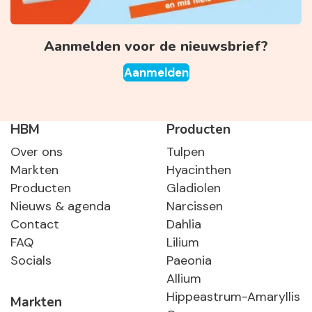
Aanmelden voor de nieuwsbrief?
Aanmelden
HBM
Producten
Over ons
Tulpen
Markten
Hyacinthen
Producten
Gladiolen
Nieuws & agenda
Narcissen
Contact
Dahlia
FAQ
Lilium
Socials
Paeonia
Allium
Hippeastrum-Amaryllis
Markten