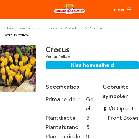
menu
Terug naar
Crocus
Home
Webshop
Crocus
Vernus Yellow
Crocus
Vernus Yellow
Kies hoeveelheid
Specificaties
Gebruikte
symbolen
Primaire kleur
Ge
el
1/6 Open In
Plantdiepte
5
Front Boxes
Plantafstand
5
Plant periode
9-