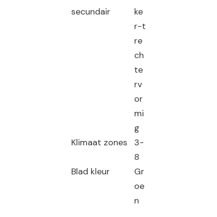
secundair
ke
r-t
re
ch
te
rv
or
mi
g
Klimaat zones
3-
8
Blad kleur
Gr
oe
n