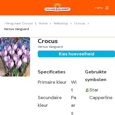
menu
Terug naar
Crocus
Home
Webshop
Crocus
Vernus Vanguard
Crocus
Vernus Vanguard
Kies hoeveelheid
Specificaties
Gebruikte
symbolen
Primaire kleur
Wi
t
Star
Secundaire
Pa
Capperline
kleur
ar
s