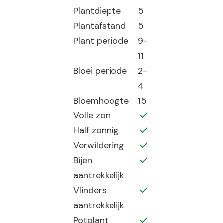
Plantdiepte
5
Plantafstand
5
Plant periode
9-
11
Bloei periode
2-
4
Bloemhoogte
15
Volle zon
Half zonnig
Verwildering
Bijen
aantrekkelijk
Vlinders
aantrekkelijk
Potplant