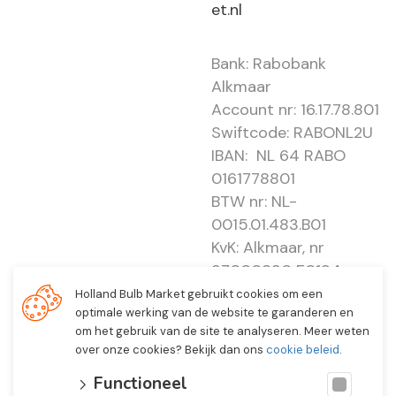
et.nl
Bank: Rabobank
Alkmaar
Account nr: 16.17.78.801
Swiftcode: RABONL2U
IBAN: NL 64 RABO
0161778801
BTW nr: NL-
0015.01.483.B01
KvK: Alkmaar, nr
37000830 E0194 -
EBO 505
Holland Bulb Market gebruikt cookies om een
optimale werking van de website te garanderen en
om het gebruik van de site te analyseren. Meer weten
over onze cookies? Bekijk dan ons
cookie beleid
.
Functioneel