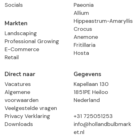
Socials
Paeonia
Allium
Hippeastrum-Amaryllis
Markten
Crocus
Landscaping
Anemone
Professional Growing
Fritillaria
E-Commerce
Hosta
Retail
Direct naar
Gegevens
Vacatures
Kapellaan 130
Algemene
1851PE Heiloo
voorwaarden
Nederland
Veelgestelde vragen
Privacy Verklaring
+31 725051253
Downloads
info@hollandbulbmark
et.nl