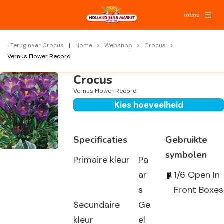
menu
Terug naar
Crocus
Home
Webshop
Crocus
Vernus Flower Record
Crocus
Vernus Flower Record
Kies hoeveelheid
Specificaties
Gebruikte
symbolen
Primaire kleur
Pa
ar
1/6 Open In
s
Front Boxes
Secundaire
Ge
kleur
el