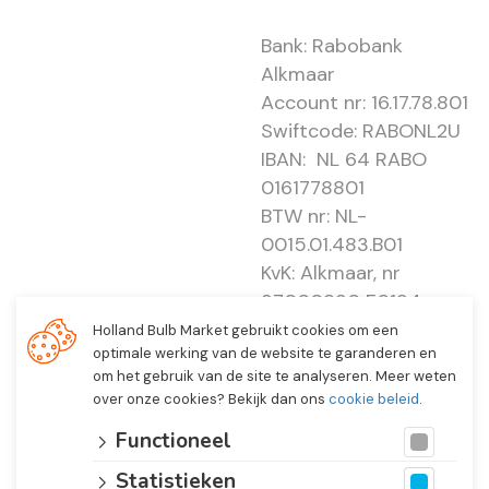
Bank: Rabobank
Alkmaar
Account nr: 16.17.78.801
Swiftcode: RABONL2U
IBAN: NL 64 RABO
0161778801
BTW nr: NL-
0015.01.483.B01
KvK: Alkmaar, nr
37000830 E0194 -
EBO 505
Holland Bulb Market gebruikt cookies om een
optimale werking van de website te garanderen en
om het gebruik van de site te analyseren. Meer weten
over onze cookies? Bekijk dan ons
cookie beleid
.
Functioneel
Statistieken