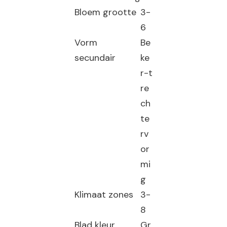
Bloem grootte
3-
6
Vorm
Be
secundair
ke
r-t
re
ch
te
rv
or
mi
g
Klimaat zones
3-
8
Blad kleur
Gr