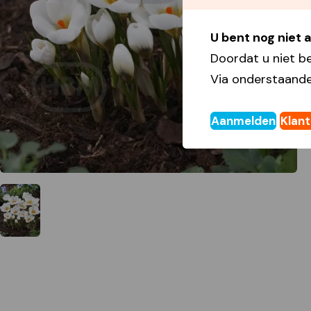
U bent nog niet
Doordat u niet b
Via onderstaande
Aanmelden
Klan