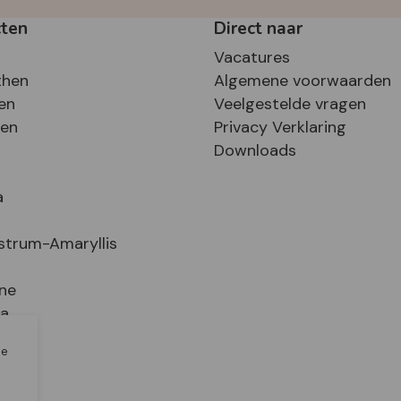
cten
Direct naar
Vacatures
then
Algemene voorwaarden
en
Veelgestelde vragen
sen
Privacy Verklaring
Downloads
a
strum-Amaryllis
ne
ia
le