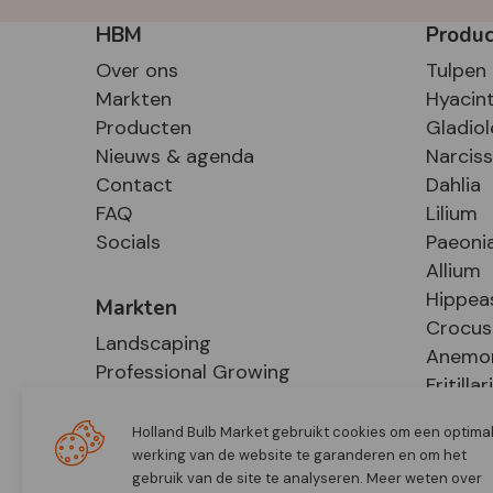
HBM
Produ
Over ons
Tulpen
Markten
Hyacin
Producten
Gladiol
Nieuws & agenda
Narcis
Contact
Dahlia
FAQ
Lilium
Socials
Paeoni
Allium
Hippea
Markten
Crocus
Landscaping
Anemo
Professional Growing
Fritillar
E-Commerce
Hosta
Retail
Holland Bulb Market gebruikt cookies om een optima
werking van de website te garanderen en om het
gebruik van de site te analyseren. Meer weten over