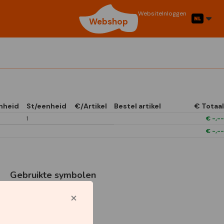
Website
Inloggen
Webshop
nheid
St/eenheid
€/Artikel
Bestel artikel
€ Totaal
1
€
-,--
€
-,--
Gebruikte symbolen
1/6 Open In Front
Boxes