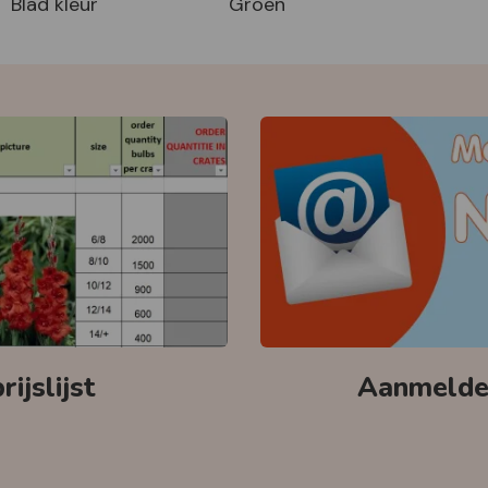
Blad kleur
Groen
ijslijst
Aanmelden