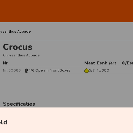
rysanthus Aubade
Crocus
Chrysanthus Aubade
Nr.
Maat
Eenh./art.
€/Ee
Nr. 50086
1/6 Open In Front Boxes
5/7
1 x 300
Specificaties
Primaire kleur
Wit
eld
Plantdiepte
5