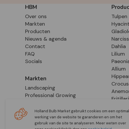
HBM
Produ
Over ons
Tulpen
Markten
Hyacin
Producten
Gladiol
Nieuws & agenda
Narcis
Contact
Dahlia
FAQ
Lilium
Socials
Paeoni
Allium
Hippea
Markten
Crocus
Landscaping
Anemo
Professional Growing
Fritillar
E-Commerce
Hosta
Retail
Holland Bulb Market gebruikt cookies om een optima
werking van de website te garanderen en om het
gebruik van de site te analyseren. Meer weten over