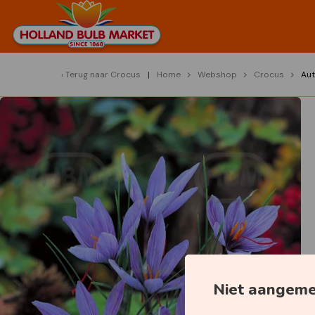
Terug naar
Crocus
Home
Webshop
Crocus
Aut
Niet aangem