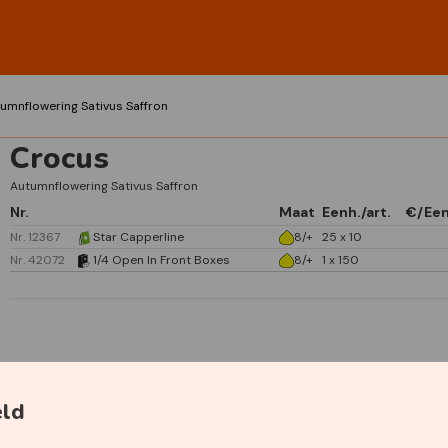
umnflowering Sativus Saffron
Crocus
Autumnflowering Sativus Saffron
Nr.
Maat
Eenh./art.
€/Ee
Nr. 12367
Star Capperline
8/+
25 x 10
Nr. 42072
1/4 Open In Front Boxes
8/+
1 x 150
Specificaties
eld
Primaire kleur
Paars
Plantdiepte
5