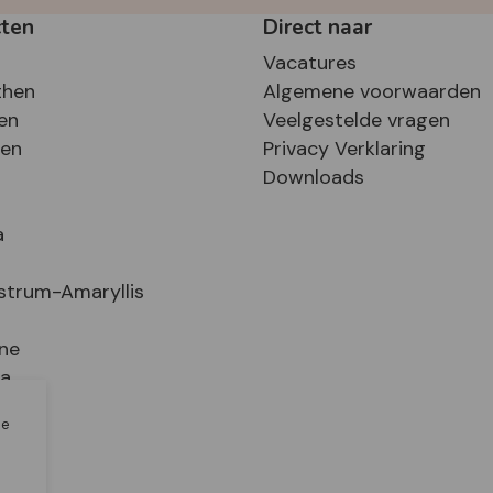
cten
Direct naar
Vacatures
then
Algemene voorwaarden
en
Veelgestelde vragen
sen
Privacy Verklaring
Downloads
a
strum-Amaryllis
ne
ia
le