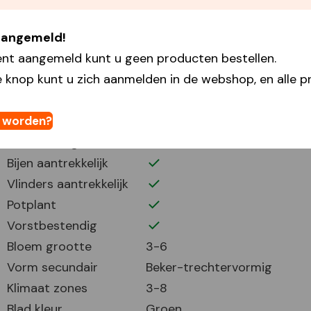
Plantafstand
5
 aangemeld!
Plant periode
8-9
ent aangemeld kunt u geen producten bestellen.
Bloei periode
2-4
 knop kunt u zich aanmelden in de webshop, en alle pr
Bloemhoogte
8
Volle zon
Half zonnig
t worden?
Verwildering
Bijen aantrekkelijk
Vlinders aantrekkelijk
Potplant
Vorstbestendig
Bloem grootte
3-6
Vorm secundair
Beker-trechtervormig
Klimaat zones
3-8
Blad kleur
Groen