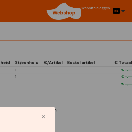
Website
Inloggen
Webshop
nheid
St/eenheid
€/Artikel
Bestel artikel
€ Totaal
1
€
-,--
1
€
-,--
€
-,--
Gebruikte symbolen
Star Capperline
1/4 Open In Front