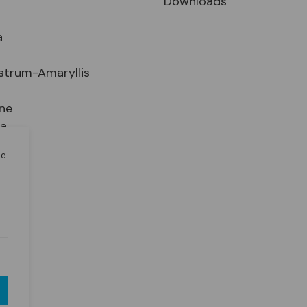
Downloads
a
strum-Amaryllis
ne
ia
le