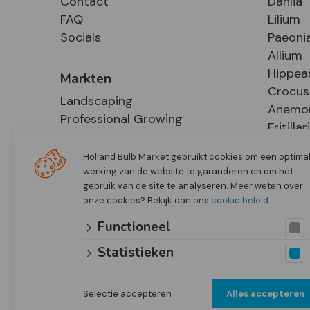
Contact
Dahlia
FAQ
Lilium
Socials
Paeoni
Allium
Hippea
Markten
Crocus
Landscaping
Anemo
Professional Growing
Fritillar
E-Commerce
Hosta
Retail
Holland Bulb Market gebruikt cookies om een optima
werking van de website te garanderen en om het
gebruik van de site te analyseren. Meer weten over
onze cookies? Bekijk dan ons
cookie beleid
.
Functioneel
Statistieken
Selectie accepteren
Alles accepteren