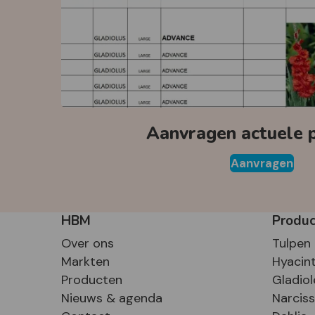
Aanvragen actuele pr
Aanvragen
HBM
Produ
Over ons
Tulpen
Markten
Hyacin
Producten
Gladiol
Nieuws & agenda
Narcis