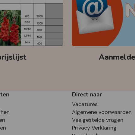
ijslijst
Aanmelden
cten
Direct naar
Vacatures
then
Algemene voorwaarden
en
Veelgestelde vragen
sen
Privacy Verklaring