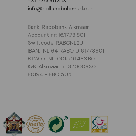
+31 725051253
info@hollandbulbmarket.nl
Bank: Rabobank Alkmaar
Account nr: 16.17.78.801
Swiftcode: RABONL2U
IBAN: NL 64 RABO 0161778801
BTW nr: NL-0015.01.483.B01
KvK: Alkmaar, nr 37000830
E0194 - EBO 505