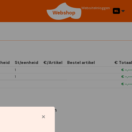
Website
Inloggen
Webshop
heid
St/eenheid
€/Artikel
Bestel artikel
€ Totaal
1
€
-,--
1
€
-,--
€
-,--
Gebruikte symbolen
1/4 Open In Front
Boxes