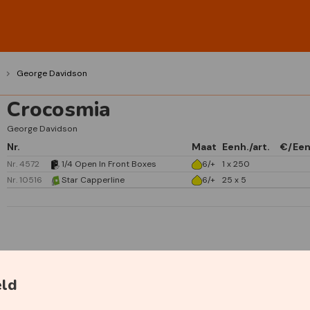
George Davidson
Crocosmia
George Davidson
Nr.
Maat
Eenh./art.
€/Een
Nr. 4572
1/4 Open In Front Boxes
6/+
1 x 250
Nr. 10516
Star Capperline
6/+
25 x 5
Specificaties
eld