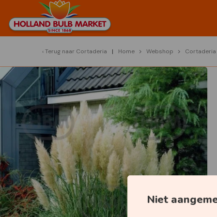
Terug naar
Cortaderia
Home
Webshop
Cortaderia
Niet aangem