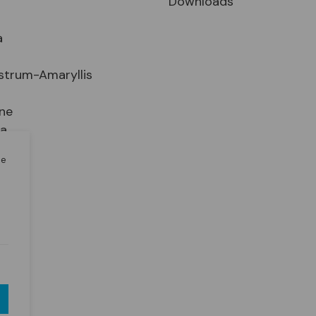
Downloads
a
strum-Amaryllis
ne
ia
le