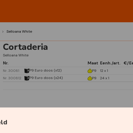
Selloana White
Cortaderia
Selloana White
Nr.
Maat
Eenh./art.
€/E
P9 Euro doos (x12)
Nr. 30081
P9
12 x 1
P9 Euro doos (x24)
Nr. 300812
P9
24 x 1
Specificaties
eld