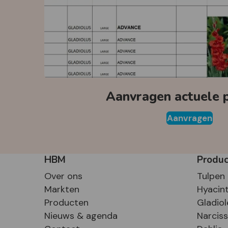
Aanvragen actuele pr
Aanvragen
HBM
Produ
Over ons
Tulpen
Markten
Hyacin
Producten
Gladiol
Nieuws & agenda
Narcis