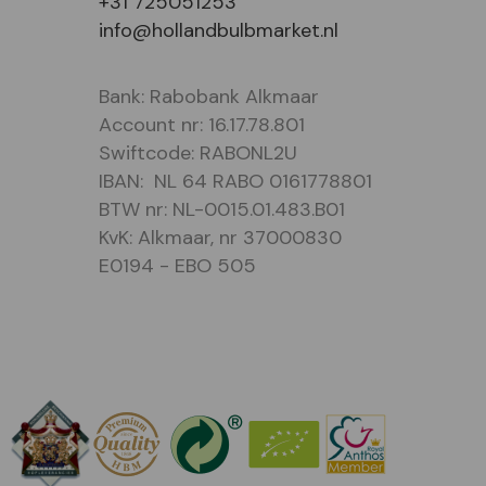
+31 725051253
info@hollandbulbmarket.nl
Bank: Rabobank Alkmaar
Account nr: 16.17.78.801
Swiftcode: RABONL2U
IBAN: NL 64 RABO 0161778801
BTW nr: NL-0015.01.483.B01
KvK: Alkmaar, nr 37000830
E0194 - EBO 505