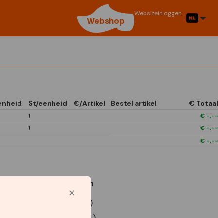
Website
Inloggen
Webshop
enheid
St/eenheid
€/Artikel
Bestel artikel
€ Totaal
1
€
-,--
1
€
-,--
€
-,--
Gebruikte symbolen
P9 Euro doos (x12)
P9 Euro doos (x24)