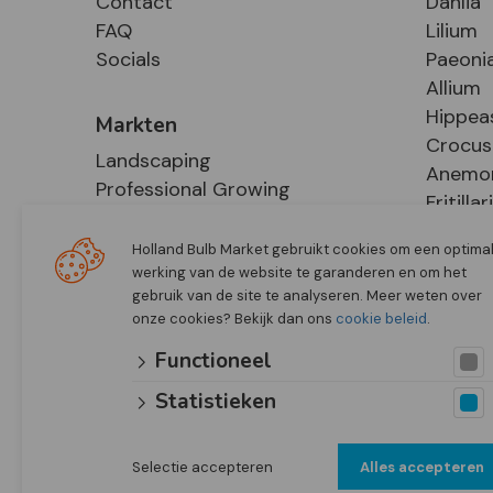
Contact
Dahlia
FAQ
Lilium
Socials
Paeoni
Allium
Hippea
Markten
Crocus
Landscaping
Anemo
Professional Growing
Fritillar
E-Commerce
Hosta
Retail
Holland Bulb Market gebruikt cookies om een optima
werking van de website te garanderen en om het
gebruik van de site te analyseren. Meer weten over
onze cookies? Bekijk dan ons
cookie beleid
.
Functioneel
Statistieken
Selectie accepteren
Alles accepteren