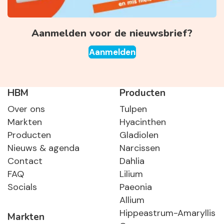
Aanmelden voor de nieuwsbrief?
Aanmelden
HBM
Producten
Over ons
Tulpen
Markten
Hyacinthen
Producten
Gladiolen
Nieuws & agenda
Narcissen
Contact
Dahlia
FAQ
Lilium
Socials
Paeonia
Allium
Hippeastrum-Amaryllis
Markten