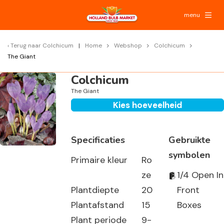
menu
Terug naar
Colchicum
Home
Webshop
Colchicum
The Giant
Colchicum
The Giant
Kies hoeveelheid
Specificaties
Gebruikte
symbolen
Primaire kleur
Ro
ze
1/4 Open In
Plantdiepte
20
Front
Plantafstand
15
Boxes
Plant periode
9-