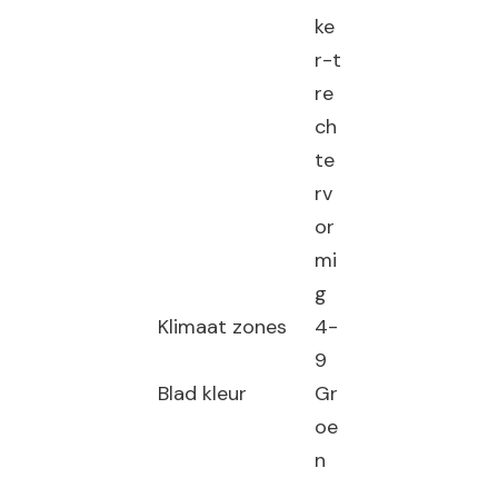
ke
r-t
re
ch
te
rv
or
mi
g
Klimaat zones
4-
9
Blad kleur
Gr
oe
n