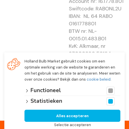
Account nr: 16.17.78.801
Swiftcode: RABONL2U
IBAN: NL 64 RABO
0161778801
BTW nr: NL-
0015.01.483.B01
KvK: Alkmaar, nr
37000830 E0194 -
EBO 505
Holland Bulb Market gebruikt cookies om een
optimale werking van de website te garanderen en
om het gebruik van de site te analyseren. Meer weten
over onze cookies? Bekijk dan ons
cookie beleid
.
Functioneel
Statistieken
Alles accepteren
© 2026 Holland Bulb Market, Heiloo Netherlands
Selectie accepteren