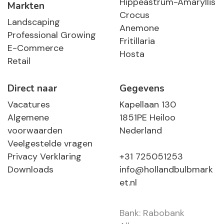
Hippeastrum-Amaryllis
Markten
Crocus
Landscaping
Anemone
Professional Growing
Fritillaria
E-Commerce
Hosta
Retail
Direct naar
Gegevens
Vacatures
Kapellaan 130
Algemene
1851PE Heiloo
voorwaarden
Nederland
Veelgestelde vragen
Privacy Verklaring
+31 725051253
Downloads
info@hollandbulbmark
et.nl
Bank: Rabobank