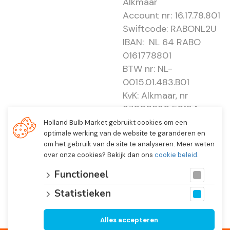
Alkmaar
Account nr: 16.17.78.801
Swiftcode: RABONL2U
IBAN: NL 64 RABO
0161778801
BTW nr: NL-
0015.01.483.B01
KvK: Alkmaar, nr
37000830 E0194 -
EBO 505
Holland Bulb Market gebruikt cookies om een
optimale werking van de website te garanderen en
om het gebruik van de site te analyseren. Meer weten
over onze cookies? Bekijk dan ons
cookie beleid
.
Functioneel
Statistieken
Alles accepteren