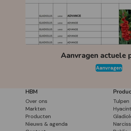
Aanvragen actuele pr
Aanvragen
HBM
Produ
Over ons
Tulpen
Markten
Hyacin
Producten
Gladiol
Nieuws & agenda
Narcis