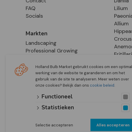
Contact
Dahlia
FAQ
Lilium
Socials
Paeoni
Allium
Hippea
Markten
Crocus
Landscaping
Anemo
Professional Growing
Fritillar
E-Commerce
Hosta
Retail
Holland Bulb Market gebruikt cookies om een optima
werking van de website te garanderen en om het
gebruik van de site te analyseren. Meer weten over
onze cookies? Bekijk dan ons
cookie beleid
.
Functioneel
Statistieken
Selectie accepteren
Alles accepteren