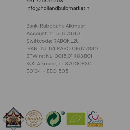
+31 725051253
info@hollandbulbmarket.nl
Bank: Rabobank Alkmaar
Account nr: 16.17.78.801
Swiftcode: RABONL2U
IBAN: NL 64 RABO 0161778801
BTW nr: NL-0015.01.483.B01
KvK: Alkmaar, nr 37000830
E0194 - EBO 505