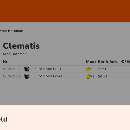
Miss Bateman
Clematis
Miss Bateman
Nr.
Maat
Eenh./art.
€/E
P9 Euro doos (x12)
Nr. 30067
P9
12 x 1
P9 Euro doos (x24)
Nr. 300672
P9
24 x 1
Specificaties
eld