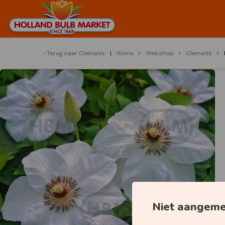
Terug naar
Clematis
Home
Webshop
Clematis
Niet aangem