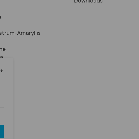
Downloads
a
strum-Amaryllis
ne
ia
le