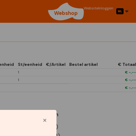
Website
Inloggen
Webshop
enheid
St/eenheid
€/Artikel
Bestel artikel
€ Totaal
1
€
-,--
1
€
-,--
€
-,--
Gebruikte symbolen
P9 Euro doos (x12)
P9 Euro doos (x24)