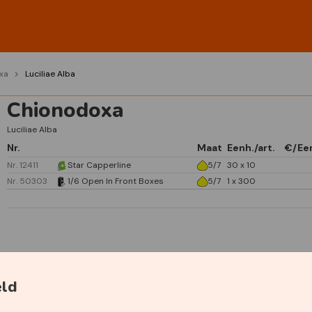
xa
Luciliae Alba
Chionodoxa
Luciliae Alba
Nr.
Maat
Eenh./art.
€/Ee
Nr. 12411
Star Capperline
5/7
30 x 10
Nr. 50303
1/6 Open In Front Boxes
5/7
1 x 300
Specificaties
eld
Primaire kleur
Wit
Plantdiepte
5