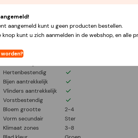
Plantafstand
5
 aangemeld!
Plant periode
9-11
ent aangemeld kunt u geen producten bestellen.
Bloei periode
3-5
 knop kunt u zich aanmelden in de webshop, en alle pr
Bloemhoogte
10
Volle zon
Half zonnig
t worden?
Verwildering
Hertenbestendig
Bijen aantrekkelijk
Vlinders aantrekkelijk
Vorstbestendig
Bloem grootte
2-4
Vorm secundair
Ster
Klimaat zones
3-8
Blad kleur
Groen