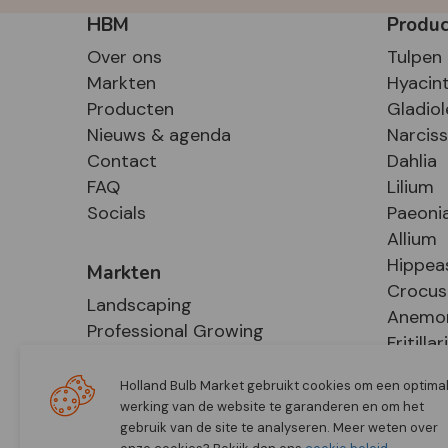
HBM
Produ
Over ons
Tulpen
Markten
Hyacin
Producten
Gladiol
Nieuws & agenda
Narcis
Contact
Dahlia
FAQ
Lilium
Socials
Paeoni
Allium
Hippea
Markten
Crocus
Landscaping
Anemo
Professional Growing
Fritillar
E-Commerce
Hosta
Retail
Holland Bulb Market gebruikt cookies om een optima
werking van de website te garanderen en om het
gebruik van de site te analyseren. Meer weten over