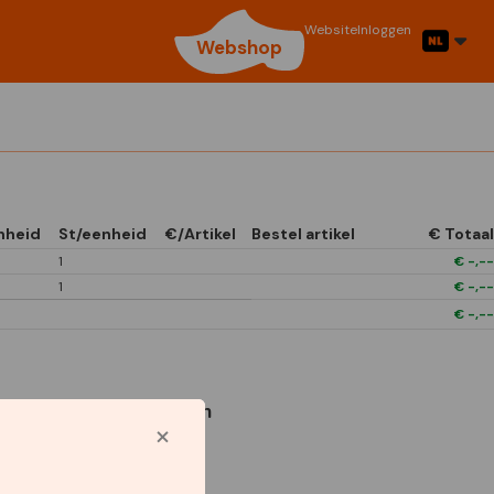
Website
Inloggen
Webshop
nheid
St/eenheid
€/Artikel
Bestel artikel
€ Totaal
1
€
-,--
1
€
-,--
€
-,--
Gebruikte symbolen
Star Capperline
1/6 Open In Front