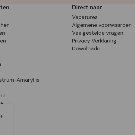
cten
Direct naar
Vacatures
then
Algemene voorwaarden
en
Veelgestelde vragen
sen
Privacy Verklaring
Downloads
a
strum-Amaryllis
ne
ia
le