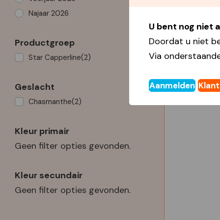
Najaar 2026
U bent nog niet
Doordat u niet b
Productgroep
Via onderstaande
Star Capperline
(2)
Aanmelden
Klan
Geslacht
Chasmanthe
(2)
Kleur primair
Geen filter opties gevonden.
Kleur secundair
Geen filter opties gevonden.