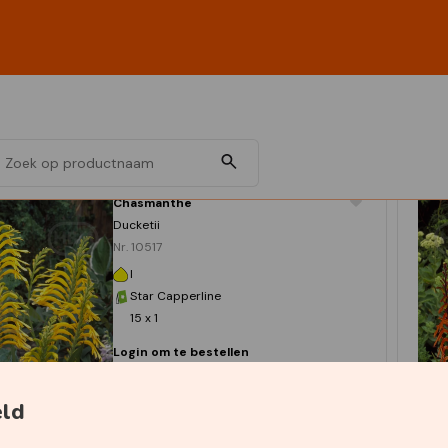
Chasmanthe
Ducketii
Nr. 10517
I
Star Capperline
15 x 1
Login om te bestellen
eld