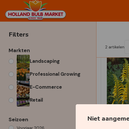
Filters
2
artikelen
Markten
Landscaping
Professional Growing
E-Commerce
Retail
Niet aangem
Seizoen
Voorjaar 2026