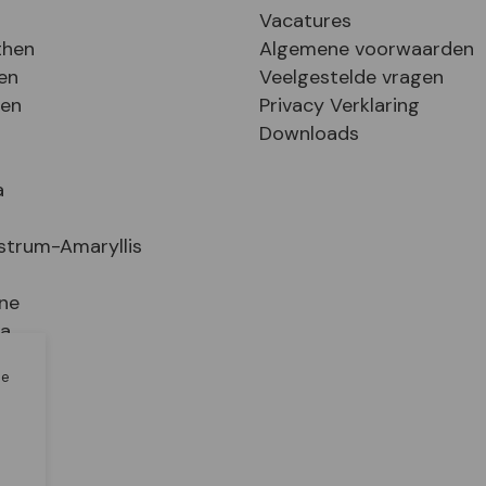
Vacatures
then
Algemene voorwaarden
en
Veelgestelde vragen
sen
Privacy Verklaring
Downloads
a
strum-Amaryllis
ne
ia
le