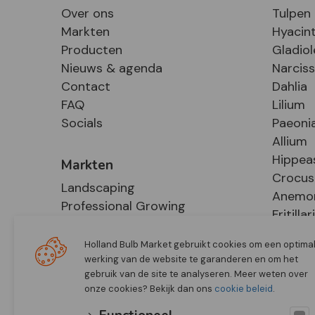
Over ons
Tulpen
Markten
Hyacin
Producten
Gladiol
Nieuws & agenda
Narcis
Contact
Dahlia
FAQ
Lilium
Socials
Paeoni
Allium
Hippea
Markten
Crocus
Landscaping
Anemo
Professional Growing
Fritillar
E-Commerce
Hosta
Retail
Holland Bulb Market gebruikt cookies om een optima
werking van de website te garanderen en om het
gebruik van de site te analyseren. Meer weten over
onze cookies? Bekijk dan ons
cookie beleid
.