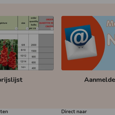
ijslijst
Aanmelden
cten
Direct naar