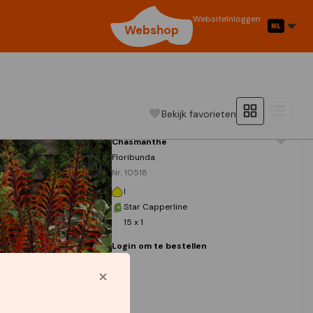
Website
Inloggen
Webshop
Bekijk favorieten
Chasmanthe
Floribunda
Nr. 10518
I
Star Capperline
15 x 1
Login om te bestellen