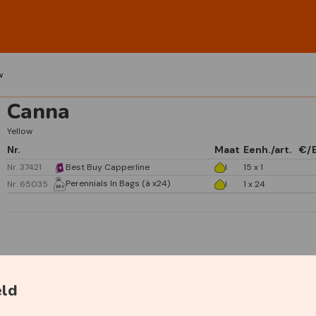
w
Canna
Yellow
Nr.
Maat
Eenh./art.
€/
Nr. 37421
Best Buy Capperline
I
15 x 1
Perennials In Bags (á x24)
Nr. 65035
I
1 x 24
Specificaties
eld