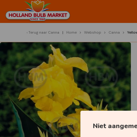
Terug naar
Canna
Home
Webshop
Canna
Yello
Niet aangem