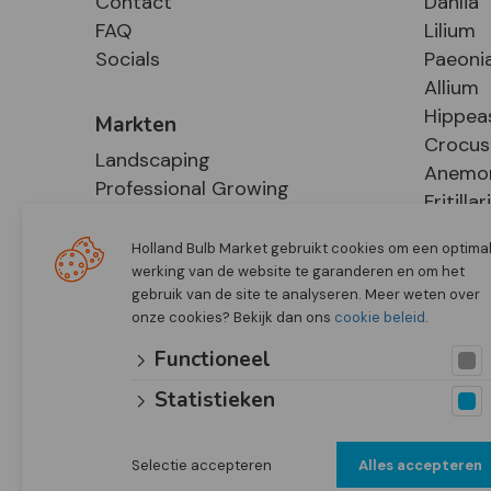
Contact
Dahlia
FAQ
Lilium
Socials
Paeoni
Allium
Hippea
Markten
Crocus
Landscaping
Anemo
Professional Growing
Fritillar
E-Commerce
Hosta
Retail
Holland Bulb Market gebruikt cookies om een optima
werking van de website te garanderen en om het
gebruik van de site te analyseren. Meer weten over
onze cookies? Bekijk dan ons
cookie beleid
.
Functioneel
Statistieken
Selectie accepteren
Alles accepteren