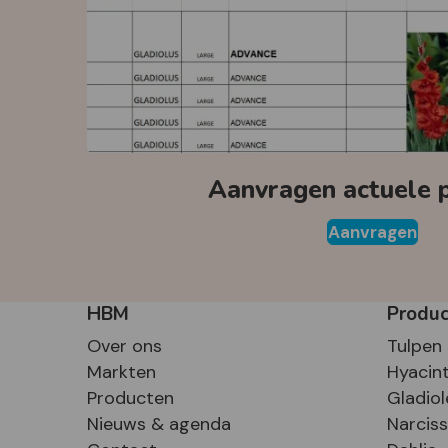
Aanvragen actuele pr
Aanvragen
HBM
Produ
Over ons
Tulpen
Markten
Hyacin
Producten
Gladiol
Nieuws & agenda
Narcis