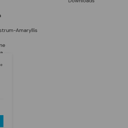
Downloads
a
strum-Amaryllis
ne
ia
le