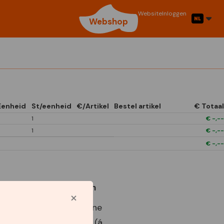
Website
Inloggen
Webshop
Eenheid
St/eenheid
€/Artikel
Bestel artikel
€ Totaal
1
€
-,--
1
€
-,--
€
-,--
Gebruikte symbolen
Best Buy Capperline
Perennials In Bags (á