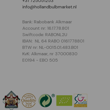
+31 725051253
info@hollandbulbmarket.nl
Bank: Rabobank Alkmaar
Account nr: 16.17.78.801
Swiftcode: RABONL2U
IBAN: NL 64 RABO 0161778801
BTW nr: NL-0015.01.483.B01
KvK: Alkmaar, nr 37000830
E0194 - EBO 505