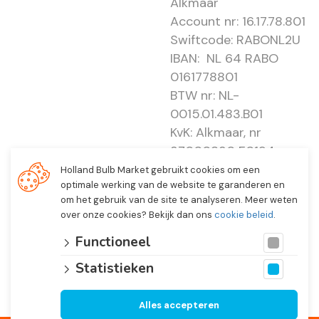
Alkmaar
Account nr: 16.17.78.801
Swiftcode: RABONL2U
IBAN: NL 64 RABO
0161778801
BTW nr: NL-
0015.01.483.B01
KvK: Alkmaar, nr
37000830 E0194 -
EBO 505
Holland Bulb Market gebruikt cookies om een
optimale werking van de website te garanderen en
om het gebruik van de site te analyseren. Meer weten
over onze cookies? Bekijk dan ons
cookie beleid
.
Functioneel
Statistieken
Alles accepteren