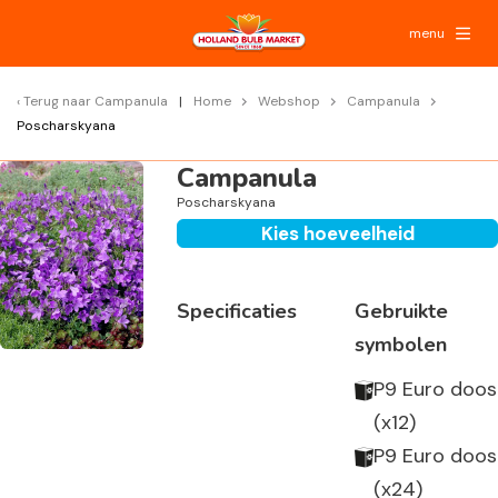
menu
Terug naar
Campanula
Home
Webshop
Campanula
Poscharskyana
Campanula
Poscharskyana
Kies hoeveelheid
Specificaties
Gebruikte
symbolen
P9 Euro doos
(x12)
P9 Euro doos
(x24)