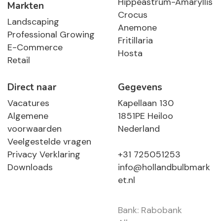
Hippeastrum-Amaryllis
Markten
Crocus
Landscaping
Anemone
Professional Growing
Fritillaria
E-Commerce
Hosta
Retail
Direct naar
Gegevens
Vacatures
Kapellaan 130
Algemene
1851PE Heiloo
voorwaarden
Nederland
Veelgestelde vragen
Privacy Verklaring
+31 725051253
Downloads
info@hollandbulbmark
et.nl
Bank: Rabobank