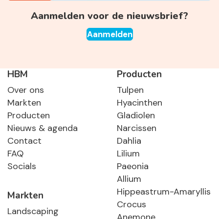
Aanmelden voor de nieuwsbrief?
Aanmelden
HBM
Producten
Over ons
Tulpen
Markten
Hyacinthen
Producten
Gladiolen
Nieuws & agenda
Narcissen
Contact
Dahlia
FAQ
Lilium
Socials
Paeonia
Allium
Hippeastrum-Amaryllis
Markten
Crocus
Landscaping
Anemone