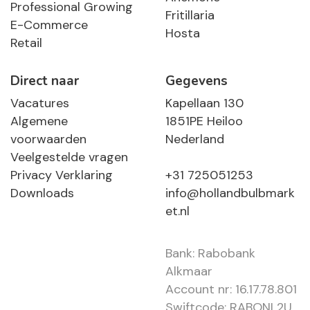
Professional Growing
Fritillaria
E-Commerce
Hosta
Retail
Direct naar
Gegevens
Vacatures
Kapellaan 130
Algemene
1851PE Heiloo
voorwaarden
Nederland
Veelgestelde vragen
Privacy Verklaring
+31 725051253
Downloads
info@hollandbulbmark
et.nl
Bank: Rabobank
Alkmaar
Account nr: 16.17.78.801
Swiftcode: RABONL2U