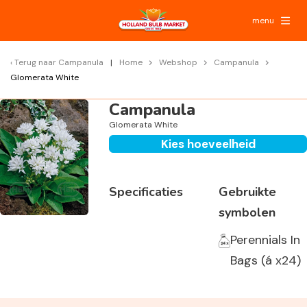
menu
Terug naar
Campanula
Home
Webshop
Campanula
Glomerata White
Campanula
Glomerata White
Kies hoeveelheid
Specificaties
Gebruikte
symbolen
Perennials In
Bags (á x24)