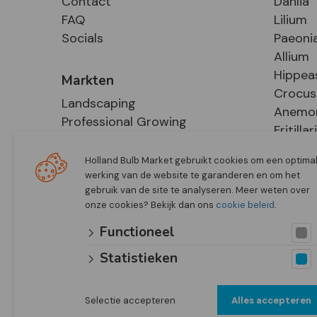
Contact
Dahlia
FAQ
Lilium
Socials
Paeoni
Allium
Hippea
Markten
Crocus
Landscaping
Anemo
Professional Growing
Fritillar
E-Commerce
Hosta
Retail
Holland Bulb Market gebruikt cookies om een optima
werking van de website te garanderen en om het
gebruik van de site te analyseren. Meer weten over
onze cookies? Bekijk dan ons
cookie beleid
.
Functioneel
Statistieken
Selectie accepteren
Alles accepteren