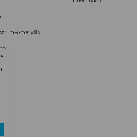
Downloads
a
strum-Amaryllis
ne
ia
le