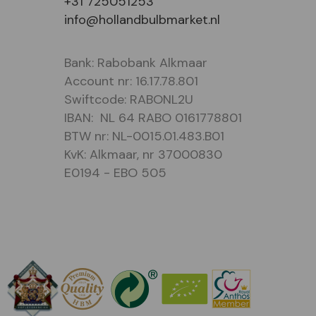
+31 725051253
info@hollandbulbmarket.nl
Bank: Rabobank Alkmaar
Account nr: 16.17.78.801
Swiftcode: RABONL2U
IBAN: NL 64 RABO 0161778801
BTW nr: NL-0015.01.483.B01
KvK: Alkmaar, nr 37000830
E0194 - EBO 505