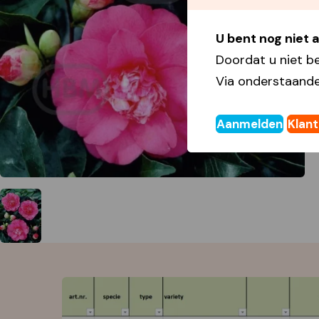
U bent nog niet
Doordat u niet b
Via onderstaande
Aanmelden
Klan