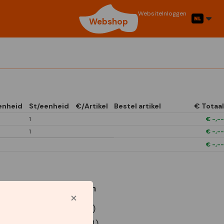
Website
Inloggen
Webshop
enheid
St/eenheid
€/Artikel
Bestel artikel
€ Totaal
1
€
-,--
1
€
-,--
€
-,--
Gebruikte symbolen
P9 Euro doos (x12)
P9 Euro doos (x24)