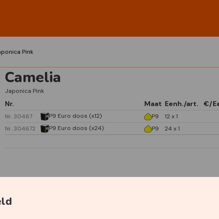
aponica Pink
Camelia
Japonica Pink
Nr.
Maat
Eenh./art.
€/E
P9 Euro doos (x12)
Nr. 30467
P9
12 x 1
P9 Euro doos (x24)
Nr. 304672
P9
24 x 1
Specificaties
eld