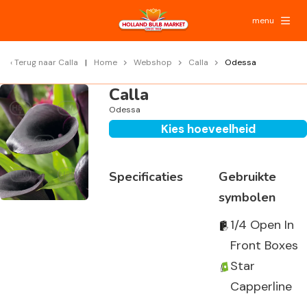
menu
Terug naar
Calla
Home
Webshop
Calla
Odessa
Calla
Odessa
Kies hoeveelheid
Specificaties
Gebruikte
symbolen
1/4 Open In
Front Boxes
Star
Capperline