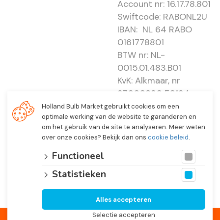
Account nr: 16.17.78.801
Swiftcode: RABONL2U
IBAN: NL 64 RABO
0161778801
BTW nr: NL-
0015.01.483.B01
KvK: Alkmaar, nr
37000830 E0194 -
EBO 505
Holland Bulb Market gebruikt cookies om een
optimale werking van de website te garanderen en
om het gebruik van de site te analyseren. Meer weten
over onze cookies? Bekijk dan ons
cookie beleid
.
Functioneel
Statistieken
Alles accepteren
© 2026 Holland Bulb Market, Heiloo Netherlands
Selectie accepteren