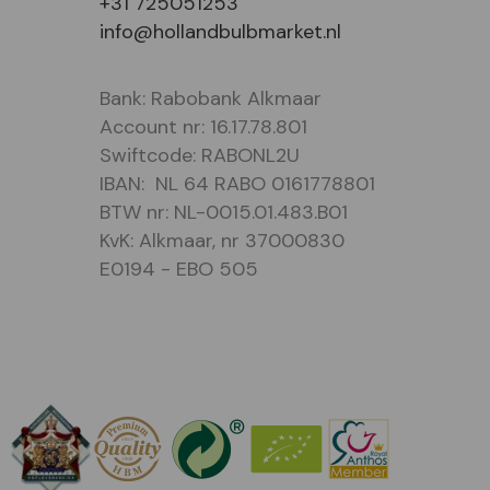
+31 725051253
info@hollandbulbmarket.nl
Bank: Rabobank Alkmaar
Account nr: 16.17.78.801
Swiftcode: RABONL2U
IBAN: NL 64 RABO 0161778801
BTW nr: NL-0015.01.483.B01
KvK: Alkmaar, nr 37000830
E0194 - EBO 505