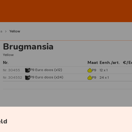
ia
Yellow
Brugmansia
Yellow
Nr.
Maat
Eenh./art.
€/E
P9 Euro doos (x12)
Nr. 30455
P9
12 x 1
P9 Euro doos (x24)
Nr. 304552
P9
24 x 1
Specificaties
eld