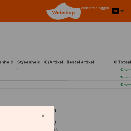
Website
Inloggen
Webshop
enheid
St/eenheid
€/Artikel
Bestel artikel
€ Totaal
1
€
-,--
1
€
-,--
€
-,--
Gebruikte symbolen
P9 Euro doos (x12)
P9 Euro doos (x24)