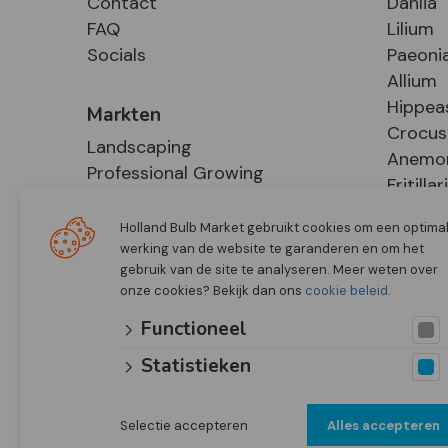
Contact
Dahlia
FAQ
Lilium
Socials
Paeoni
Allium
Hippea
Markten
Crocus
Landscaping
Anemo
Professional Growing
Fritillar
E-Commerce
Hosta
Retail
Holland Bulb Market gebruikt cookies om een optima
werking van de website te garanderen en om het
gebruik van de site te analyseren. Meer weten over
onze cookies? Bekijk dan ons
cookie beleid
.
Functioneel
Statistieken
Selectie accepteren
Alles accepteren