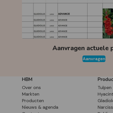
Aanvragen actuele pr
Aanvragen
HBM
Produ
Over ons
Tulpen
Markten
Hyacin
Producten
Gladiol
Nieuws & agenda
Narcis