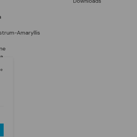
Downloads
a
strum-Amaryllis
ne
ia
le