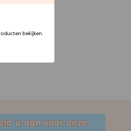
Boxes
Star Capperline
Day Dream Boxes
oducten bekijken.