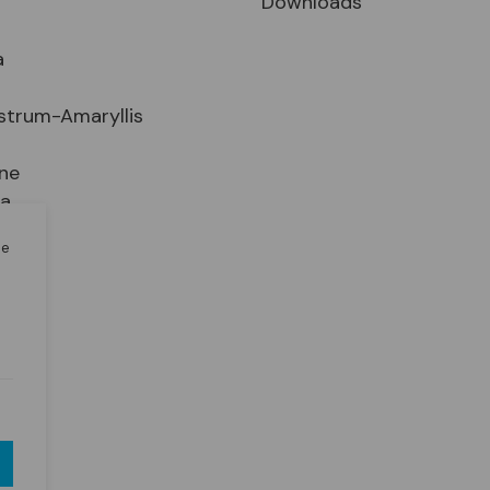
Downloads
a
strum-Amaryllis
ne
ia
le