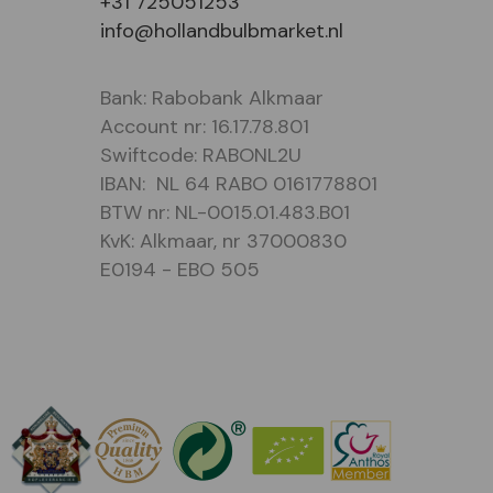
+31 725051253
info@hollandbulbmarket.nl
Bank: Rabobank Alkmaar
Account nr: 16.17.78.801
Swiftcode: RABONL2U
IBAN: NL 64 RABO 0161778801
BTW nr: NL-0015.01.483.B01
KvK: Alkmaar, nr 37000830
E0194 - EBO 505