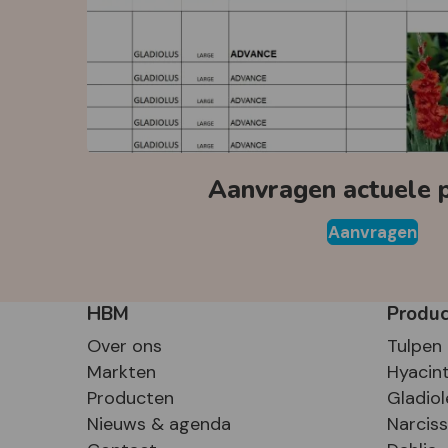
Aanvragen actuele pr
Aanvragen
HBM
Produ
Over ons
Tulpen
Markten
Hyacin
Producten
Gladiol
Nieuws & agenda
Narcis