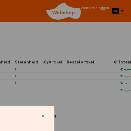
Website
Inloggen
Webshop
nheid
St/eenheid
€/Artikel
Bestel artikel
€ Totaal
1
€
-,--
1
€
-,--
1
€
-,--
€
-,--
Gebruikte symbolen
1/4 Open In Front