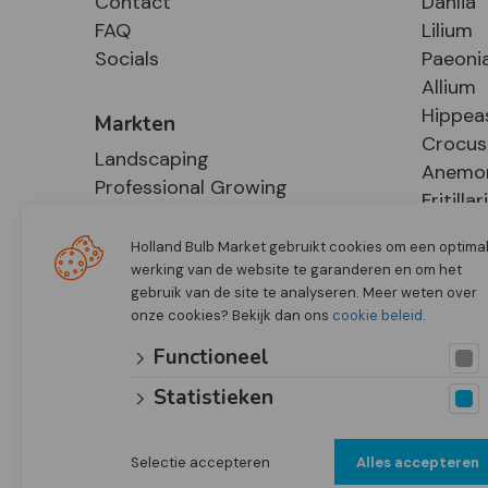
Contact
Dahlia
FAQ
Lilium
Socials
Paeoni
Allium
Hippea
Markten
Crocus
Landscaping
Anemo
Professional Growing
Fritillar
E-Commerce
Hosta
Retail
Holland Bulb Market gebruikt cookies om een optima
werking van de website te garanderen en om het
gebruik van de site te analyseren. Meer weten over
onze cookies? Bekijk dan ons
cookie beleid
.
Functioneel
Statistieken
Selectie accepteren
Alles accepteren