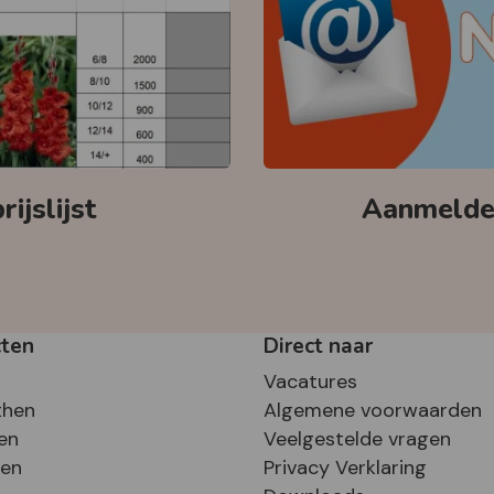
ijslijst
Aanmelden
cten
Direct naar
Vacatures
then
Algemene voorwaarden
en
Veelgestelde vragen
sen
Privacy Verklaring