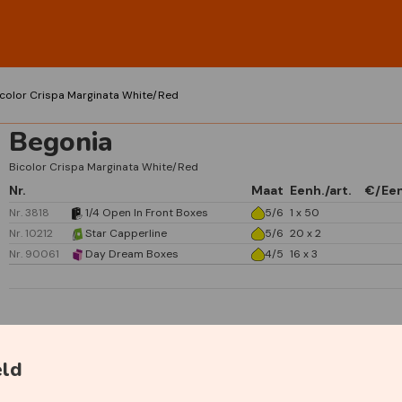
icolor Crispa Marginata White/Red
Begonia
Bicolor Crispa Marginata White/Red
Nr.
Maat
Eenh./art.
€/Ee
Nr. 3818
1/4 Open In Front Boxes
5/6
1 x 50
Nr. 10212
Star Capperline
5/6
20 x 2
Nr. 90061
Day Dream Boxes
4/5
16 x 3
Specificaties
eld