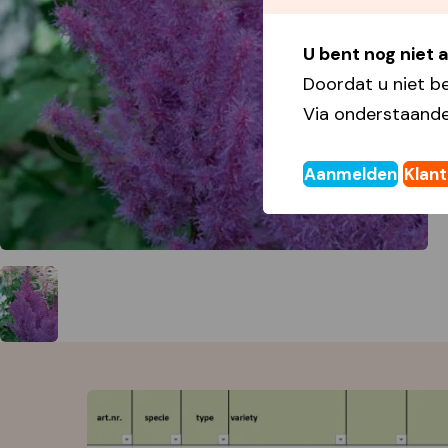
U bent nog niet
Doordat u niet b
Via onderstaande
Aanmelden
Klan