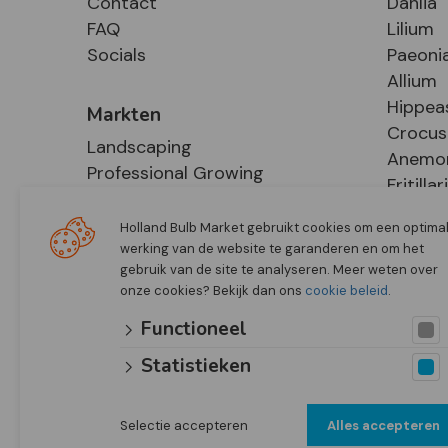
Contact
Dahlia
FAQ
Lilium
Socials
Paeoni
Allium
Hippea
Markten
Crocus
Landscaping
Anemo
Professional Growing
Fritillar
E-Commerce
Hosta
Retail
Holland Bulb Market gebruikt cookies om een optima
werking van de website te garanderen en om het
gebruik van de site te analyseren. Meer weten over
onze cookies? Bekijk dan ons
cookie beleid
.
Functioneel
Statistieken
Selectie accepteren
Alles accepteren