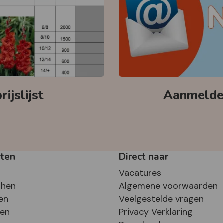
ijslijst
Aanmelden
cten
Direct naar
Vacatures
then
Algemene voorwaarden
en
Veelgestelde vragen
sen
Privacy Verklaring