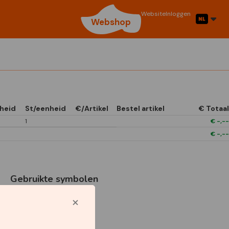
Website
Inloggen
Webshop
heid
St/eenheid
€/Artikel
Bestel artikel
€ Totaal
1
€
-,--
€
-,--
Gebruikte symbolen
1/4 Open In Front
Boxes