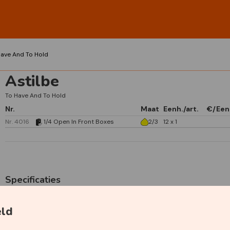
Have And To Hold
Astilbe
To Have And To Hold
Nr.
Maat
Eenh./art.
€/Een
Nr. 4016
1/4 Open In Front Boxes
2/3
12 x 1
Specificaties
eld