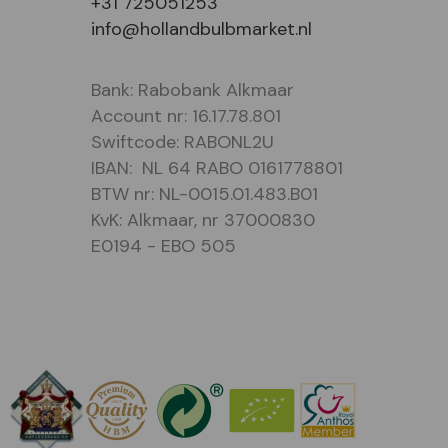
+31 725051253
info@hollandbulbmarket.nl
Bank: Rabobank Alkmaar
Account nr: 16.17.78.801
Swiftcode: RABONL2U
IBAN: NL 64 RABO 0161778801
BTW nr: NL-0015.01.483.B01
KvK: Alkmaar, nr 37000830
E0194 - EBO 505