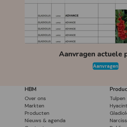
Aanvragen actuele pr
Aanvragen
HBM
Produ
Over ons
Tulpen
Markten
Hyacin
Producten
Gladiol
Nieuws & agenda
Narcis