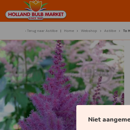
Terug naar
Astilbe
Home
Webshop
Astilbe
To 
Niet aangem