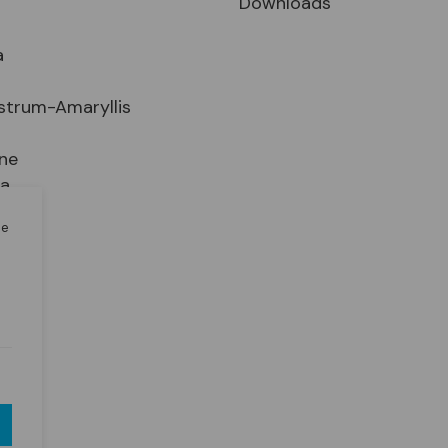
Downloads
a
strum-Amaryllis
ne
ia
le