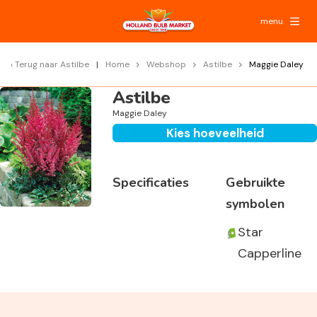
menu
Terug naar
Astilbe
Home
Webshop
Astilbe
Maggie Daley
Astilbe
Maggie Daley
Kies hoeveelheid
Specificaties
Gebruikte
symbolen
Star
Capperline