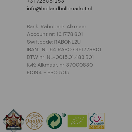
+31 725051253
info@hollandbulbmarket.nl
Bank: Rabobank Alkmaar
Account nr: 16.17.78.801
Swiftcode: RABONL2U
IBAN: NL 64 RABO 0161778801
BTW nr: NL-0015.01.483.B01
KvK: Alkmaar, nr 37000830
E0194 - EBO 505