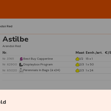
ndsii Red
Astilbe
Arendsii Red
Nr.
Maat
Eenh./art.
€/
Nr. 37411
Best Buy Capperline
1/2
15 x 1
Nr. 62900
Displaybox Program
2/3
1 x 50
Perennials In Bags (á x24)
Nr. 65020
2/3
1 x 24
Specificaties
eld