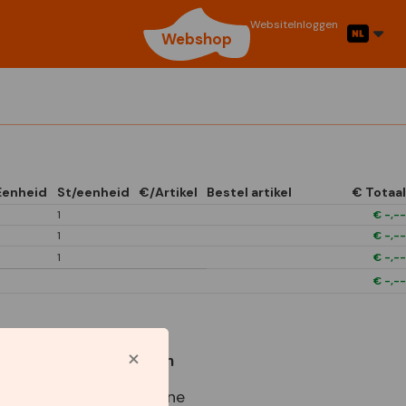
Website
Inloggen
Webshop
Eenheid
St/eenheid
€/Artikel
Bestel artikel
€ Totaal
1
€
-,--
1
€
-,--
1
€
-,--
€
-,--
Gebruikte symbolen
Best Buy Capperline