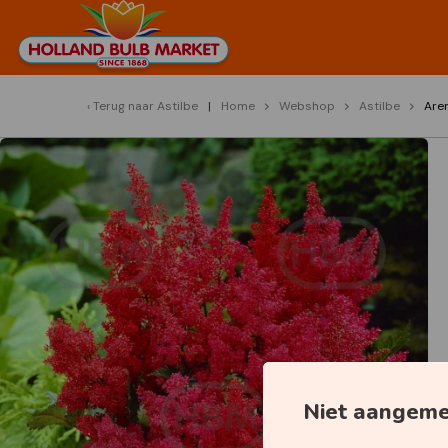
Terug naar
Astilbe
Home
Webshop
Astilbe
Are
Niet aangem