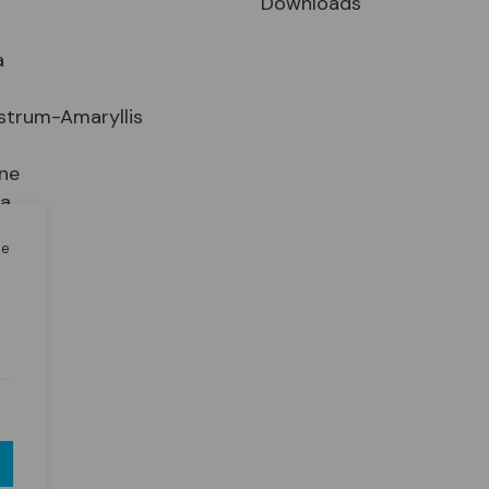
Downloads
a
strum-Amaryllis
ne
ia
le