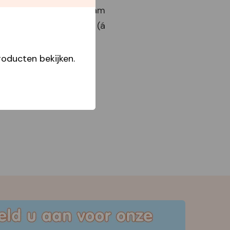
Displaybox Program
Perennials In Bags (á
x24)
oducten bekijken.