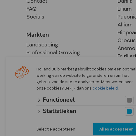
Contact
Dahlia
FAQ
Lilium
Socials
Paeoni
Allium
Hippea
Markten
Crocus
Landscaping
Anemo
Professional Growing
Fritillar
E-Commerce
Hosta
Retail
Holland Bulb Market gebruikt cookies om een optima
werking van de website te garanderen en om het
gebruik van de site te analyseren. Meer weten over
onze cookies? Bekijk dan ons
cookie beleid
.
Functioneel
Statistieken
Selectie accepteren
Alles accepteren