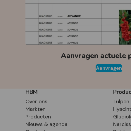
Aanvragen actuele pr
Aanvragen
HBM
Produ
Over ons
Tulpen
Markten
Hyacin
Producten
Gladiol
Nieuws & agenda
Narcis