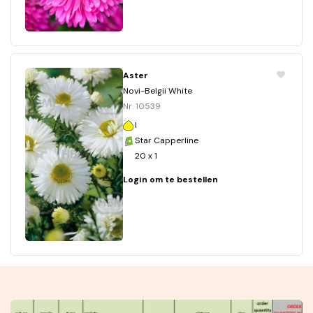
Aster
Novi-Belgii White
Nr. 10539
I
Star Capperline
20 x 1
Login om te bestellen