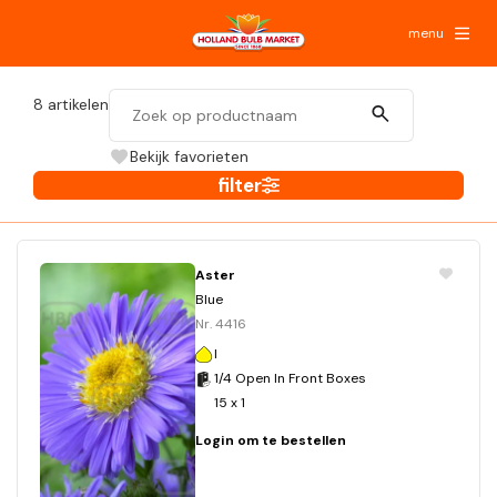
menu
8
artikelen
Bekijk favorieten
filter
Aster
Blue
Nr. 4416
I
1/4 Open In Front Boxes
15 x 1
Login om te bestellen