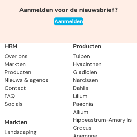
Aanmelden voor de nieuwsbrief?
Aanmelden
HBM
Producten
Over ons
Tulpen
Markten
Hyacinthen
Producten
Gladiolen
Nieuws & agenda
Narcissen
Contact
Dahlia
FAQ
Lilium
Socials
Paeonia
Allium
Hippeastrum-Amaryllis
Markten
Crocus
Landscaping
Anemone