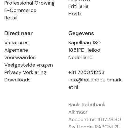
Professional Growing
Fritillaria
E-Commerce
Hosta
Retail
Direct naar
Gegevens
Vacatures
Kapellaan 130
Algemene
1851PE Heiloo
voorwaarden
Nederland
Veelgestelde vragen
Privacy Verklaring
+31 725051253
Downloads
info@hollandbulbmark
et.nl
Bank: Rabobank
Alkmaar
Account nr: 16.17.78.801
Swiftcode: RABONL2U