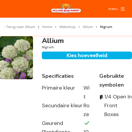
menu
Terug naar
Allium
Home
Webshop
Allium
Nigrum
Allium
Nigrum
Kies hoeveelheid
Specificaties
Gebruikte
symbolen
Primaire kleur
Wi
t
1/4 Open In
Secundaire kleur
Ro
Front
ze
Boxes
Geurend