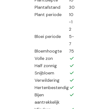
Plantdiepte
10
Plantafstand
30
Plant periode
10
-1
2
Bloei periode
5-
7
Bloemhoogte
75
Volle zon
Half zonnig
Snijbloem
Verwildering
Hertenbestendig
Bijen
aantrekkelijk