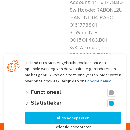
Account nr: 16.17.78.801
Swiftcode: RABONL2U
IBAN: NL 64 RABO
0161778801
BTW nr: NL-
0015.01.483.B01
KvK: Alkmaar, nr
37000830 E0194 -
EBO 505
Holland Bulb Market gebruikt cookies om een
optimale werking van de website te garanderen en
om het gebruik van de site te analyseren. Meer weten
over onze cookies? Bekijk dan ons
cookie beleid
.
Functioneel
Statistieken
Alles accepteren
© 2026 Holland Bulb Market, Heiloo Netherlands
Selectie accepteren