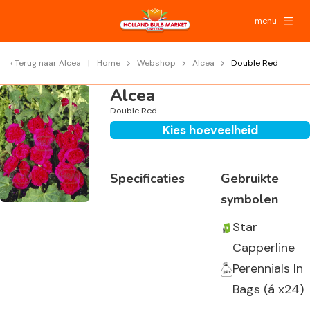
menu
Terug naar
Alcea
Home
Webshop
Alcea
Double Red
Alcea
Double Red
Kies hoeveelheid
Specificaties
Gebruikte
symbolen
Star
Capperline
Perennials In
Bags (á x24)