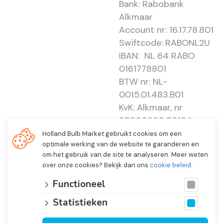
Bank: Rabobank
Alkmaar
Account nr: 16.17.78.801
Swiftcode: RABONL2U
IBAN: NL 64 RABO
0161778801
BTW nr: NL-
0015.01.483.B01
KvK: Alkmaar, nr
37000830 E0194 -
EBO 505
Holland Bulb Market gebruikt cookies om een
optimale werking van de website te garanderen en
om het gebruik van de site te analyseren. Meer weten
over onze cookies? Bekijk dan ons
cookie beleid
.
Functioneel
Statistieken