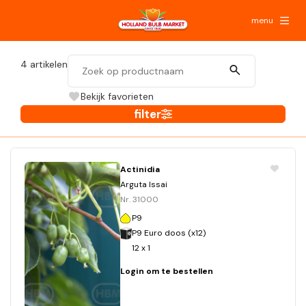
menu
4
artikelen
Bekijk favorieten
filter
Actinidia
Arguta Issai
Nr. 31000
P9
P9 Euro doos (x12)
12 x 1
Login om te bestellen