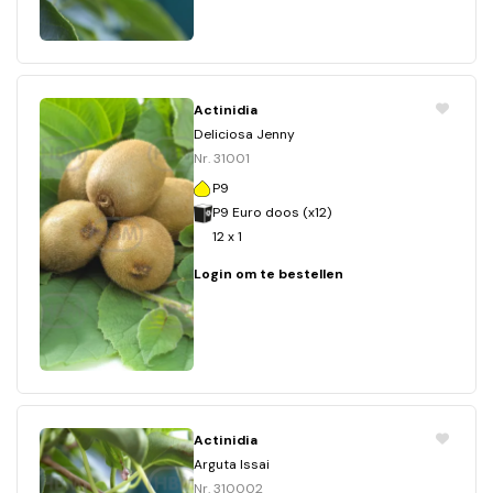
Actinidia
Deliciosa Jenny
Nr. 31001
P9
P9 Euro doos (x12)
12 x 1
Login om te bestellen
Actinidia
Arguta Issai
Nr. 310002