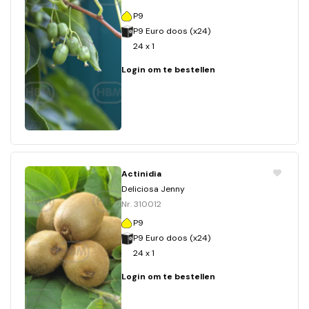
P9
P9 Euro doos (x24)
24 x 1
Login om te bestellen
Actinidia
Deliciosa Jenny
Nr. 310012
P9
P9 Euro doos (x24)
24 x 1
Login om te bestellen