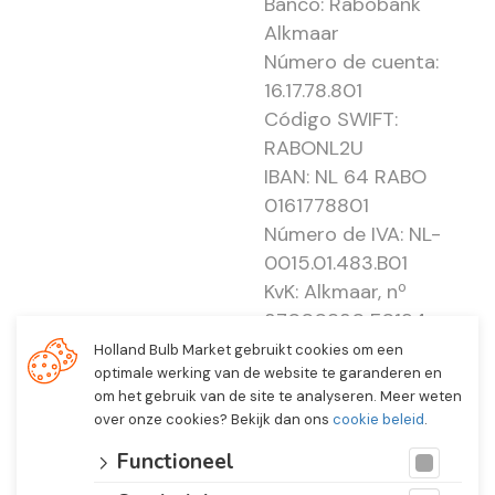
Banco: Rabobank
Alkmaar
Número de cuenta:
16.17.78.801
Código SWIFT:
RABONL2U
IBAN: NL 64 RABO
0161778801
Número de IVA: NL-
0015.01.483.B01
KvK: Alkmaar, nº
37000830 E0194 -
EBO 505
Holland Bulb Market gebruikt cookies om een
optimale werking van de website te garanderen en
om het gebruik van de site te analyseren. Meer weten
over onze cookies? Bekijk dan ons
cookie beleid
.
Functioneel