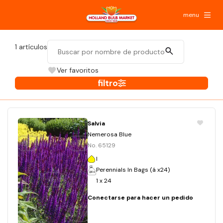
menu
1
artículos
Ver favoritos
filtro
Salvia
Nemerosa Blue
No. 65129
I
Perennials In Bags (á x24)
1 x 24
Conectarse para hacer un pedido