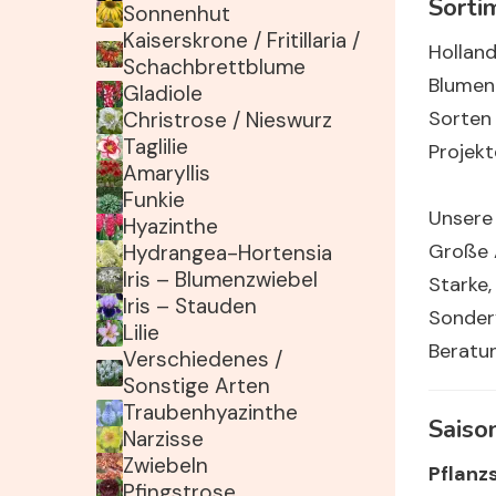
Sorti
Sonnenhut
Kaiserskrone / Fritillaria /
Holland
Schachbrettblume
Blumenz
Gladiole
Sorten 
Christrose / Nieswurz
Taglilie
Projekt
Amaryllis
Funkie
Unsere 
Hyazinthe
Große 
Hydrangea-Hortensia
Iris – Blumenzwiebel
Starke,
Iris – Stauden
Sonderv
Lilie
Beratun
Verschiedenes /
Sonstige Arten
Traubenhyazinthe
Saiso
Narzisse
Zwiebeln
Pflanz
Pfingstrose