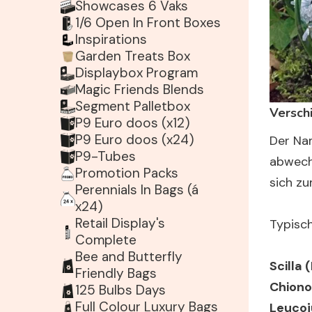
Showcases 6 Vaks
1/6 Open In Front Boxes
Inspirations
Garden Treats Box
Displaybox Program
Magic Friends Blends
Segment Palletbox
Versch
P9 Euro doos (x12)
P9 Euro doos (x24)
Der N
P9-Tubes
abwechs
Promotion Packs
sich zu
Perennials In Bags (á
x24)
Retail Display's
Typisch
Complete
Bee and Butterfly
Scilla 
Friendly Bags
Chiono
125 Bulbs Days
Full Colour Luxury Bags
Leuco