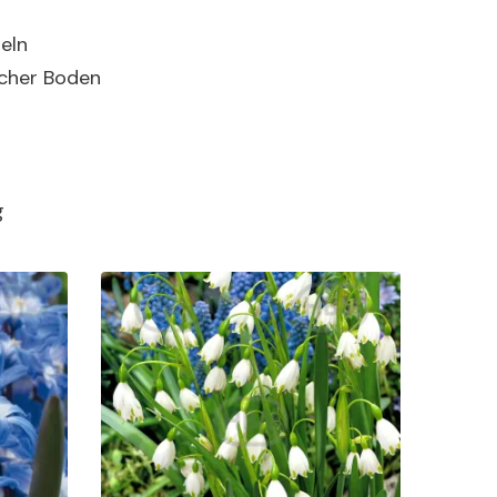
eln
icher Boden
g