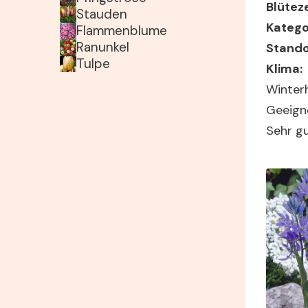
Blüteze
Stauden
Katego
Flammenblume
Ranunkel
Stando
Tulpe
Klima:
Winterh
Geeign
Sehr gu