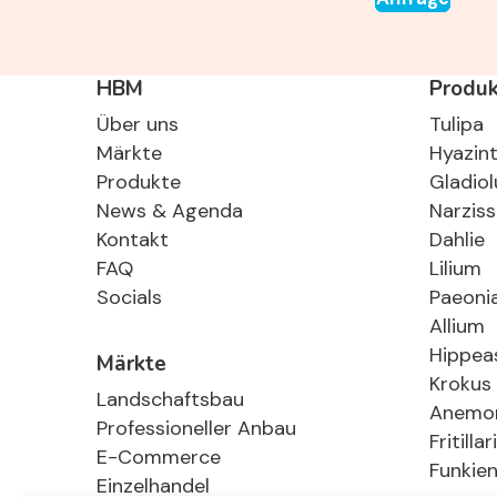
HBM
Produ
Über uns
Tulipa
Märkte
Hyazin
Produkte
Gladiol
News & Agenda
Narzis
Kontakt
Dahlie
FAQ
Lilium
Socials
Paeoni
Allium
Hippea
Märkte
Krokus
Landschaftsbau
Anemo
Professioneller Anbau
Fritillar
E-Commerce
Funkie
Einzelhandel