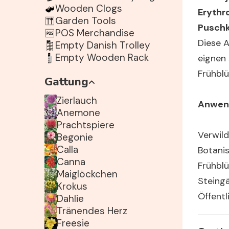
Wooden Clogs
Erythr
Garden Tools
Puschk
POS Merchandise
Diese 
Empty Danish Trolley
Empty Wooden Rack
eignen 
Frühblü
Gattung
Zierlauch
Anwen
Anemone
Prachtspiere
Verwil
Begonie
Calla
Botani
Canna
Frühbl
Maiglöckchen
Steingä
Krokus
Öffent
Dahlie
Tränendes Herz
Freesie