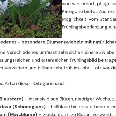
sind winterhart, pflegele
Kategorie bietet Züchter
Möglichkeit, vom Standa
Frühlingsbepflanzung einz
iedenes – besondere Blumenzwiebeln mit natürlich
ame
Verschiedenes
umfasst zahlreiche kleinere Zwiebelp
lungsreichen und artenreichen Frühlingsbild beitragen
m Verwildern und blühen sehr früh im Jahr – oft vor d
e Arten dieser Kategorie sind:
(Blaustern)
– intensiv blaue Blüten, niedriger Wuchs, 
doxa (Schneeglanz)
– hellblaue bis rosafarbene, ste
jum (Märzblume)
– glockenförmige Blüten, verwandt