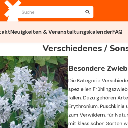
takt
Neuigkeiten & Veranstaltungskalender
FAQ
Verschiedenes / Son
Besondere Zwiebe
Die Kategorie
Verschied
speziellen Frühlingszwieb
fallen. Dazu gehören Arte
Erythronium, Puschkinia 
zum Verwildern, für Natu
mit klassischen Sorten wi