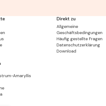
kte
Direkt zu
Allgemeine
ten
Geschäftsbedingungen
us
Häufig gestellte Fragen
se
Datenschutzerklärung
Download
a
strum-Amaryllis
ne
ia
n