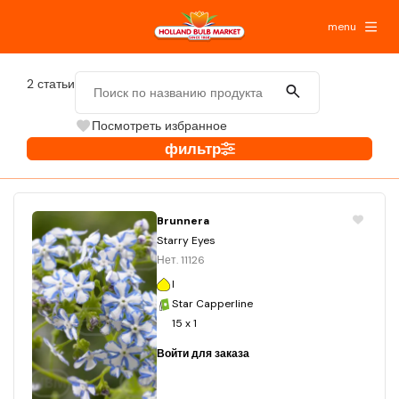
menu
2
статьи
Посмотреть избранное
фильтр
Brunnera
Starry Eyes
Нет. 11126
I
Star Capperline
15 x 1
Войти для заказа