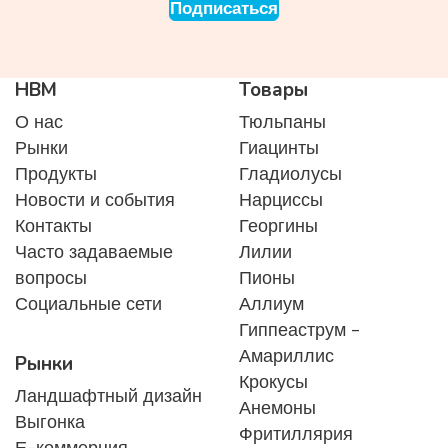
Подписаться
HBM
Товары
О нас
Тюльпаны
Рынки
Гиацинты
Продукты
Гладиолусы
Новости и события
Нарциссы
Контакты
Георгины
Часто задаваемые
Лилии
вопросы
Пионы
Социальные сети
Аллиум
Гиппеаструм -
Амариллис
Рынки
Крокусы
Ландшафтный дизайн
Анемоны
Выгонка
Фритиллярия