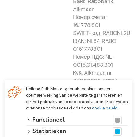
Банк: Rabobank
Alkmaar
Номер счета:
16.17.78.801
SWIFT-код: RABONL2U
IBAN: NL64 RABO
0161778801
Номер НДС: NL-
0015.01.483.B01
KvK: Alkmaar, nr
37000830 E0194 -
EBO 505
Holland Bulb Market gebruikt cookies om een
optimale werking van de website te garanderen en
om het gebruik van de site te analyseren. Meer weten
over onze cookies? Bekijk dan ons
cookie beleid
.
Functioneel
Statistieken