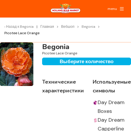
menu
Назад к
Begonia
Главная
Вебшоп
Begonia
Picotee Lace Orange
Begonia
Picotee Lace Orange
Выберите количество
Технические
Используемые
характеристики
символы
Day Dream
Boxes
Day Dream
Capperline