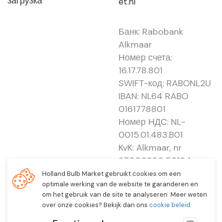
загрузка
et.nl
Банк: Rabobank
Alkmaar
Номер счета:
16.17.78.801
SWIFT-код: RABONL2U
IBAN: NL64 RABO
0161778801
Номер НДС: NL-
0015.01.483.B01
KvK: Alkmaar, nr
37000830 E0194 -
EBO 505
Holland Bulb Market gebruikt cookies om een
optimale werking van de website te garanderen en
om het gebruik van de site te analyseren. Meer weten
over onze cookies? Bekijk dan ons
cookie beleid
.