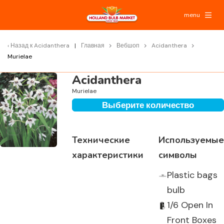
menu
Назад к
Acidanthera
Главная
Вебшоп
Acidanthera
Murielae
Acidanthera
Murielae
Выберите количество
Технические
Используемые
характеристики
символы
Plastic bags
bulb
1/6 Open In
Front Boxes