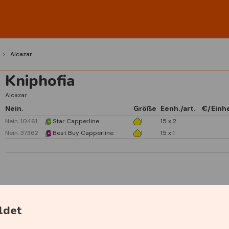
Alcazar
Kniphofia
Alcazar
Nein.
Größe
Eenh./art.
€/Einhe
Nein. 10461
Star Capperline
I
15 x 2
Nein. 37362
Best Buy Capperline
I
15 x 1
Spezifikationen
ldet