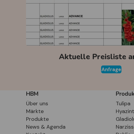
Aktuelle Preisliste 
Anfrage
HBM
Produ
Über uns
Tulipa
Märkte
Hyazin
Produkte
Gladiol
News & Agenda
Narzis