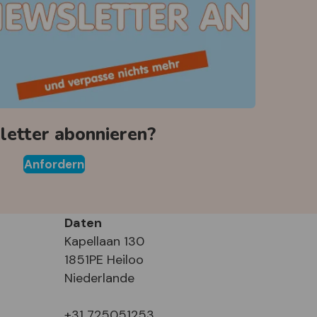
etter abonnieren?
Anfordern
Daten
Kapellaan 130
1851PE Heiloo
Niederlande
+31 725051253