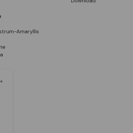
Download
a
strum-Amaryllis
ne
ia
n
le