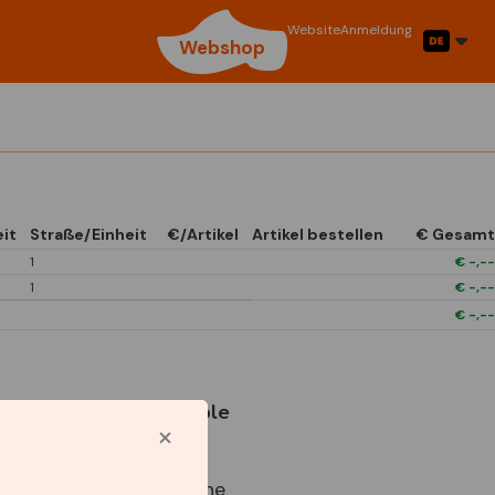
Website
Anmeldung
Webshop
it
Straße/Einheit
€/Artikel
Artikel bestellen
€ Gesamt
1
€
-,--
1
€
-,--
€
-,--
Verwendete Symbole
Star Capperline
Best Buy Capperline