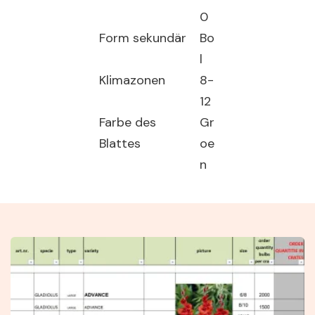
0
Form sekundär
Bo
l
Klimazonen
8-
12
Farbe des
Gr
Blattes
oe
n