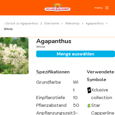
menu
Zurück zu
Agapanthus
Startseite
Webshop
Agapanthus
White
Agapanthus
White
Menge auswählen
Spezifikationen
Verwendete
Symbole
Grundfarbe
Wi
t
Xclusive
Einpflanztiefe
10
collection
Pflanzabstand
50
Star
Anpflanzungszeit
3-
Capperline