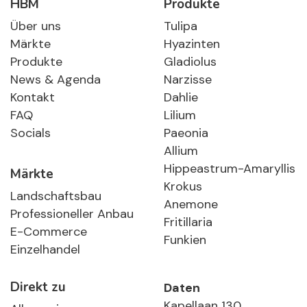
HBM
Produkte
Über uns
Tulipa
Märkte
Hyazinten
Produkte
Gladiolus
News & Agenda
Narzisse
Kontakt
Dahlie
FAQ
Lilium
Socials
Paeonia
Allium
Hippeastrum-Amaryllis
Märkte
Krokus
Landschaftsbau
Anemone
Professioneller Anbau
Fritillaria
E-Commerce
Funkien
Einzelhandel
Direkt zu
Daten
Kapellaan 130