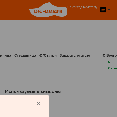
Сайт
Вход в систему
Веб-магазин
иница
Ст/единица
€/Статья
Заказать статью
€ Всего
1
€
-,--
€
-,--
Используемые символы
1/6 Open In Front
Boxes