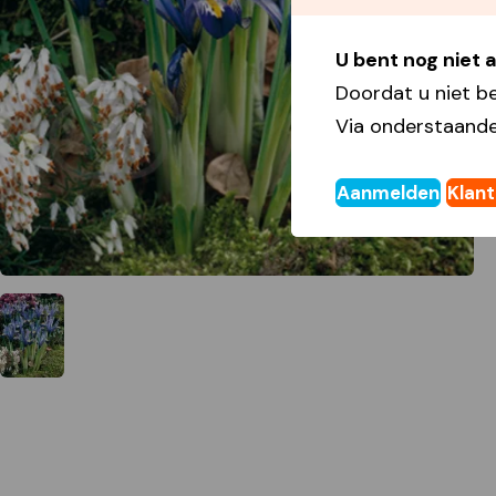
U bent nog niet
Doordat u niet b
Via onderstaande
Aanmelden
Klan