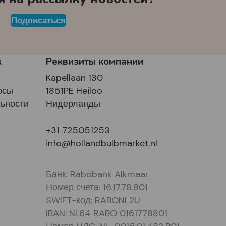
Подписаться
к
Реквизиты компании
Kapellaan 130
осы
1851PE Heiloo
ьности
Нидерланды
+31 725051253
info@hollandbulbmarket.nl
Банк: Rabobank Alkmaar
Номер счета: 16.17.78.801
SWIFT-код: RABONL2U
IBAN: NL64 RABO 0161778801