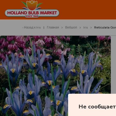
Назад к
Iris
Главная
Вебшоп
Iris
Reticulata Go
Не сообщает