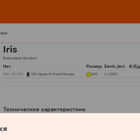
rdon
Iris
Reticulata Gordon
Нет.
Размер
Eenh./art.
€/Ед
Нет. 50145
1/6 Open In Front Boxes
5/6
1 x 200
Технические характеристики
Основной цвет
Blauw
ся
Аромат