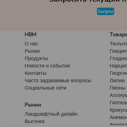
Запрос
HBM
Товар
О нас
Тюльп
Рынки
Гиацин
Продукты
Глади
Новости и события
Нарци
Контакты
Георги
Часто задаваемые вопросы
Лилии
Социальные сети
Пионы
Аллиу
Гиппеа
Рынки
Крокус
Ландшафтный дизайн
Анемо
Выгонка
Фрити