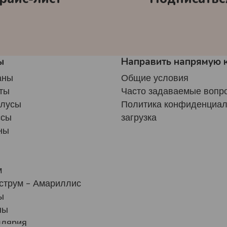
ы
Направить напрямую 
аны
Общие условия
ты
Часто задаваемые вопр
олусы
Политика конфиденциал
ссы
загрузка
ны
м
струм - Амариллис
ы
ны
ллярия