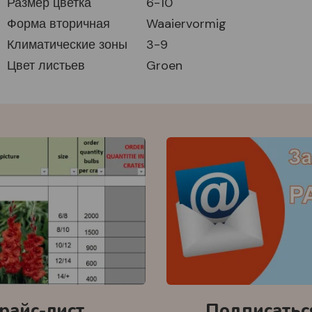
Размер цветка
6-10
Форма вторичная
Waaiervormig
Климатические зоны
3-9
Цвет листьев
Groen
райс-лист
Подписаться