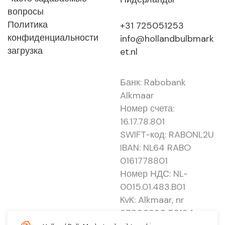
вопросы
Политика
+31 725051253
конфиденциальности
info@hollandbulbmark
загрузка
et.nl
Банк: Rabobank
Alkmaar
Номер счета:
16.17.78.801
SWIFT-код: RABONL2U
IBAN: NL64 RABO
0161778801
Номер НДС: NL-
0015.01.483.B01
KvK: Alkmaar, nr
37000830 E0194 -