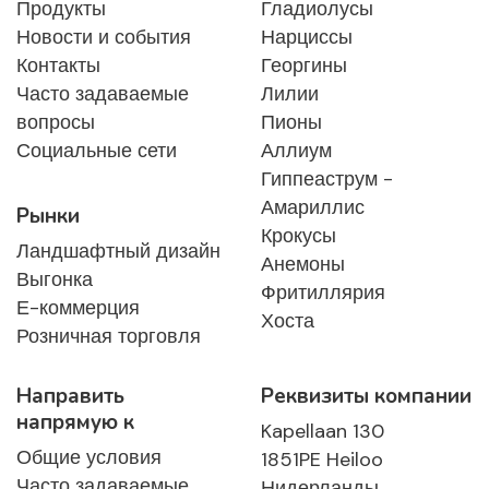
Продукты
Гладиолусы
Новости и события
Нарциссы
Контакты
Георгины
Часто задаваемые
Лилии
вопросы
Пионы
Социальные сети
Аллиум
Гиппеаструм -
Амариллис
Рынки
Крокусы
Ландшафтный дизайн
Анемоны
Выгонка
Фритиллярия
Е-коммерция
Хоста
Розничная торговля
Направить
Реквизиты компании
напрямую к
Kapellaan 130
Общие условия
1851PE Heiloo
Часто задаваемые
Нидерланды