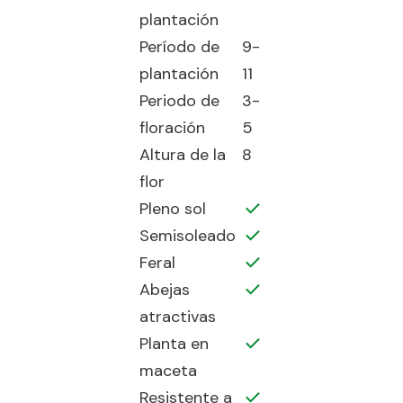
plantación
Período de
9-
plantación
11
Periodo de
3-
floración
5
Altura de la
8
flor
Pleno sol
Semisoleado
Feral
Abejas
atractivas
Planta en
maceta
Resistente a