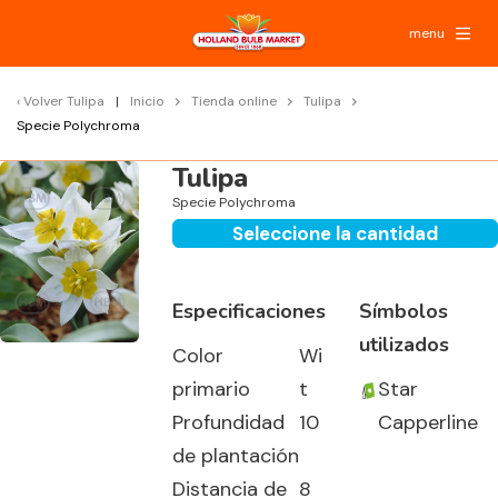
menu
Volver
Tulipa
Inicio
Tienda online
Tulipa
Specie Polychroma
Tulipa
Specie Polychroma
Seleccione la cantidad
Especificaciones
Símbolos
utilizados
Color
Wi
primario
t
Star
Profundidad
10
Capperline
de plantación
Distancia de
8