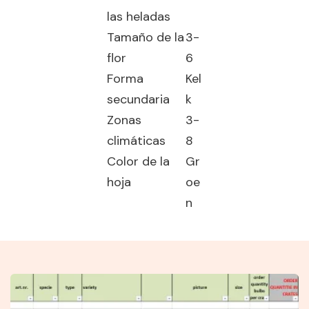
las heladas
Tamaño de la
3-
flor
6
Forma
Kel
secundaria
k
Zonas
3-
climáticas
8
Color de la
Gr
hoja
oe
n