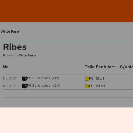
Witte Parel
Ribes
Rubrum Witte Parel
No.
Talla
Eenh./art.
€/uni
P9 Euro doos (x12)
No. 31011
P9
12 x 1
P9 Euro doos (x24)
No. 310112
P9
24 x 1
Especificaciones