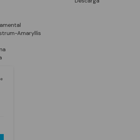
Descarga
namental
strum-Amaryllis
na
a
le