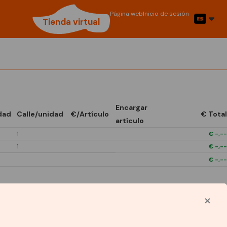
Página web
Inicio de sesión
Tienda virtual
Encargar
dad
Calle/unidad
€/Artículo
€ Total
artículo
1
€
-,--
1
€
-,--
€
-,--
Símbolos utilizados
P9 Euro doos (x12)