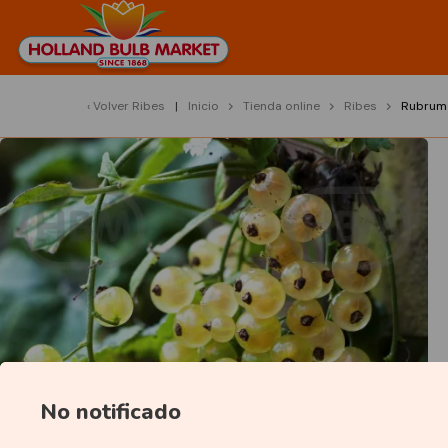
Volver
Ribes
Inicio
Tienda online
Ribes
Rubrum 
No notificado