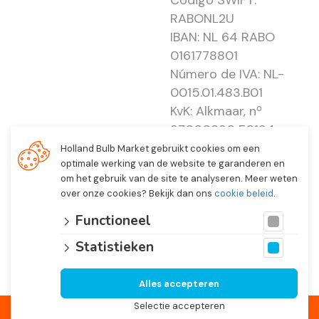
Código SWIFT:
RABONL2U
IBAN: NL 64 RABO
0161778801
Número de IVA: NL-
0015.01.483.B01
KvK: Alkmaar, nº
37000830 E0194 -
EBO 505
Holland Bulb Market gebruikt cookies om een
optimale werking van de website te garanderen en
om het gebruik van de site te analyseren. Meer weten
over onze cookies? Bekijk dan ons
cookie beleid
.
Functioneel
Statistieken
Alles accepteren
© 2026 Holland Bulb Market, Heiloo
Países Bajos
Selectie accepteren