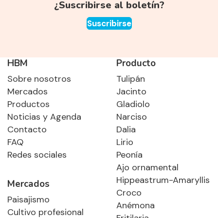
¿Suscribirse al boletín?
Suscribirse
HBM
Producto
Sobre nosotros
Tulipán
Mercados
Jacinto
Productos
Gladiolo
Noticias y Agenda
Narciso
Contacto
Dalia
FAQ
Lirio
Redes sociales
Peonía
Ajo ornamental
Hippeastrum-Amaryllis
Mercados
Croco
Paisajismo
Anémona
Cultivo profesional