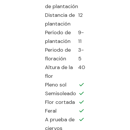
de plantación
Distancia de
12
plantación
Período de
9-
plantación
11
Periodo de
3-
floración
5
Altura de la
40
flor
Pleno sol
Semisoleado
Flor cortada
Feral
A prueba de
ciervos