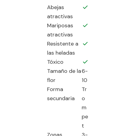
Abejas
atractivas
Mariposas
atractivas
Resistente a
las heladas
Tóxico
Tamaño de la
6-
flor
10
Forma
Tr
secundaria
o
m
pe
t
Zonas
3-