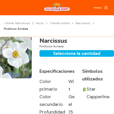
menu
Volver
Narcissus
Inicio
Tienda online
Narcissus
Poeticus Actaea
Narcissus
Poeticus Actaea
Seleccione la cantidad
Especificaciones
Símbolos
utilizados
Color
Wi
primario
t
Star
Color
Ge
Capperline
secundario
el
Profundidad
15