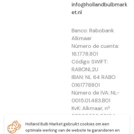
info@hollandbulbmark
et.nl
Banco: Rabobank
Alkmaar
Número de cuenta:
16.17.78.801
Código SWIFT:
RABONL2U
IBAN: NL 64 RABO
0161778801
Número de IVA: NL-
0015.01.483.B01
KvK: Alkmaar, nº
37000830 E0194 -
EBO 505
Holland Bulb Market gebruikt cookies om een
optimale werking van de website te garanderen en