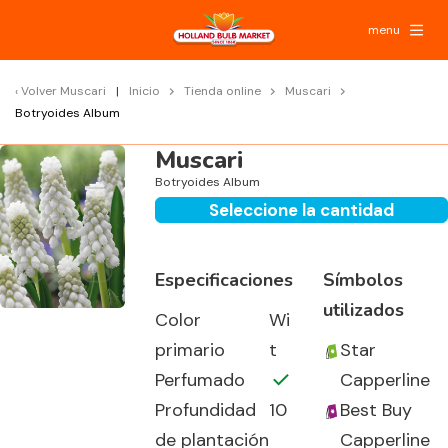
menu
Volver
Muscari
Inicio
Tienda online
Muscari
Botryoides Album
Muscari
Botryoides Album
Seleccione la cantidad
Especificaciones
Símbolos
utilizados
Color
Wi
primario
t
Star
Perfumado
Capperline
Profundidad
10
Best Buy
de plantación
Capperline