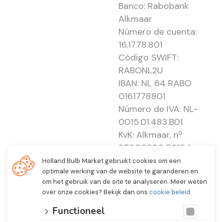
Banco: Rabobank
Alkmaar
Número de cuenta:
16.17.78.801
Código SWIFT:
RABONL2U
IBAN: NL 64 RABO
0161778801
Número de IVA: NL-
0015.01.483.B01
KvK: Alkmaar, nº
37000830 E0194 -
EBO 505
Holland Bulb Market gebruikt cookies om een
optimale werking van de website te garanderen en
om het gebruik van de site te analyseren. Meer weten
over onze cookies? Bekijk dan ons
cookie beleid
.
Functioneel