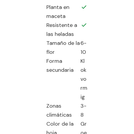
Planta en
maceta
Resistente a
las heladas
Tamaño de la
6-
flor
10
Forma
Kl
secundaria
ok
vo
rm
ig
Zonas
3-
climáticas
8
Color de la
Gr
hoja
oe