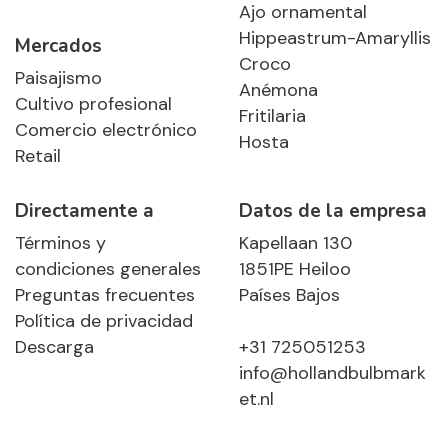
Ajo ornamental
Hippeastrum-Amaryllis
Mercados
Croco
Paisajismo
Anémona
Cultivo profesional
Fritilaria
Comercio electrónico
Hosta
Retail
Directamente a
Datos de la empresa
Términos y
Kapellaan 130
condiciones generales
1851PE Heiloo
Preguntas frecuentes
Países Bajos
Política de privacidad
Descarga
+31 725051253
info@hollandbulbmark
et.nl